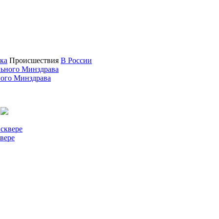
ка
Происшествия
В России
ного Минздрава
.
квере