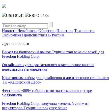
USD 81.41
ЕВРО 94.06
Новости Челябинска
Общество
Политика
Технологии
Экономика
Происшествия
В России
Другие новости
Выход на банковский рынок Турции стал важной вехой для
Freedom Holding Corp.
Онлайн-конкуренция заставляет классические казино
пересматривать маркетинг
Креативным хабом для дизайнеров и архитекторов становится
ТК «Каширский Двор»
Фестиваль «809» собрал сотни экстремалов в центре
Челябинска
Freedom Holding Corp. получила «зеленый свет» от
регуляторов Турции на покупку банка