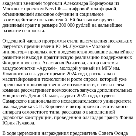
академии внешней торговли Александра Корнаухова из
Москвы с проектом NervLib — цифровой платформой,
объединяющей языковое обучение и социальное
взаимодействие пользователей. Ей был также вручен
денежный грант в размере 300 000 рублей на дальнейшее
развитие ее проекта.
Отдельной частью программы стали выступления нескольких
лауреатов премии имени Ю. М. Лужкова «Молодой
инноватор» прошлых лет, продемонстрировавшие дальнейшее
развитие и выход в практическую реализацию поддержанных
Фондом проектов. Анастасия Рычагова, автор системы
воздухоочистки «Арукей», молодой ученый из МГУ им.
Ломоносова и лауреат премии 2024 года, рассказала о
масштабировании технологии и росте спроса, который уже
превышает производственные возможности, в связи с чем
команда рассматривает возможность запуска дополнительных
мощностей. Денис Ольков, лауреат 2025 года, студент
Самарского национального исследовательского университета
им. академика С. П. Королева и автор проекта летательного
аппарата самолетного типа, рассказал о выполненной
доработке конструкции, проведенной благодаря гранту Фонда
Юрия Лужкова.
В ходе церемонии награждения председатель Совета Фонда