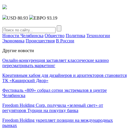
USD 80.93
ЕВРО 93.19
Новости Челябинска
Общество
Политика
Технологии
Экономика
Происшествия
В России
Другие новости
Онлайн-конкуренция заставляет классические казино
пересматривать маркетинг
Креативным хабом для дизайнеров и архитекторов становится
ТК «Каширский Двор»
Фестиваль «809» собрал сотни экстремалов в центре
Челябинска
Freedom Holding Corp. получила «зеленый свет» от
регуляторов Турции на покупку банка
Freedom Holding укрепляет позиции на международных
рынках