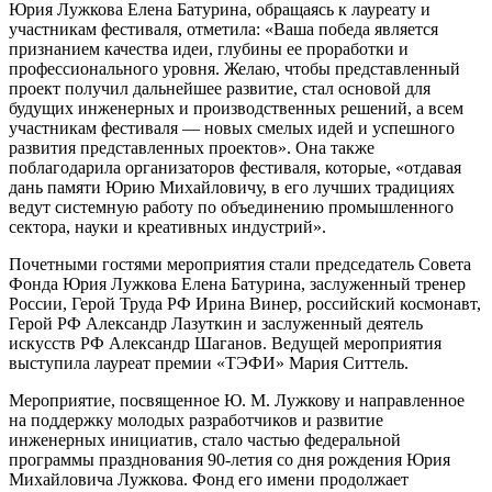
Юрия Лужкова Елена Батурина, обращаясь к лауреату и
участникам фестиваля, отметила: «Ваша победа является
признанием качества идеи, глубины ее проработки и
профессионального уровня. Желаю, чтобы представленный
проект получил дальнейшее развитие, стал основой для
будущих инженерных и производственных решений, а всем
участникам фестиваля — новых смелых идей и успешного
развития представленных проектов». Она также
поблагодарила организаторов фестиваля, которые, «отдавая
дань памяти Юрию Михайловичу, в его лучших традициях
ведут системную работу по объединению промышленного
сектора, науки и креативных индустрий».
Почетными гостями мероприятия стали председатель Совета
Фонда Юрия Лужкова Елена Батурина, заслуженный тренер
России, Герой Труда РФ Ирина Винер, российский космонавт,
Герой РФ Александр Лазуткин и заслуженный деятель
искусств РФ Александр Шаганов. Ведущей мероприятия
выступила лауреат премии «ТЭФИ» Мария Ситтель.
Мероприятие, посвященное Ю. М. Лужкову и направленное
на поддержку молодых разработчиков и развитие
инженерных инициатив, стало частью федеральной
программы празднования 90-летия со дня рождения Юрия
Михайловича Лужкова. Фонд его имени продолжает