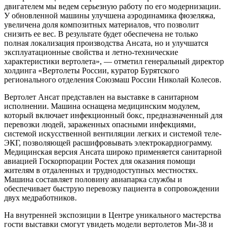
двигателем мы ведем серьезную работу по его модернизации.
У обновленной машины улучшена аэродинамика фюзеляжа,
увеличена доля композитных материалов, что позволит
снизить ее вес. В результате будет обеспечена не только
полная локализация производства Ансата, но и улучшатся
эксплуатационные свойства и летно-технические
характеристики вертолета», — отметил генеральный директор
холдинга «Вертолеты России, куратор Бурятского
регионального отделения Союзмаш России Николай Колесов.
Вертолет Ансат представлен на выставке в санитарном
исполнении. Машина оснащена медицинским модулем,
который включает инфекционный бокс, предназначенный для
перевозки людей, зараженных опасными инфекциями,
системой искусственной вентиляции легких и системой теле-
ЭКГ, позволяющей расшифровывать электрокардиограмму.
Медицинская версия Ансата широко применяется санитарной
авиацией Госкорпорации Ростех для оказания помощи
жителям в отдаленных и труднодоступных местностях.
Машина составляет половину авиапарка службы и
обеспечивает быструю перевозку пациента в сопровождении
двух медработников.
На внутренней экспозиции в Центре уникального мастерства
гости выставки смогут увидеть модели вертолетов Ми-38 и