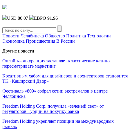
USD 80.07
ЕВРО 91.96
Новости Челябинска
Общество
Политика
Технологии
Экономика
Происшествия
В России
Другие новости
Онлайн-конкуренция заставляет классические казино
пересматривать маркетинг
Креативным хабом для дизайнеров и архитекторов становится
ТК «Каширский Двор»
Фестиваль «809» собрал сотни экстремалов в центре
Челябинска
Freedom Holding Corp. получила «зеленый свет» от
регуляторов Турции на покупку банка
Freedom Holding укрепляет позиции на международных
рынках