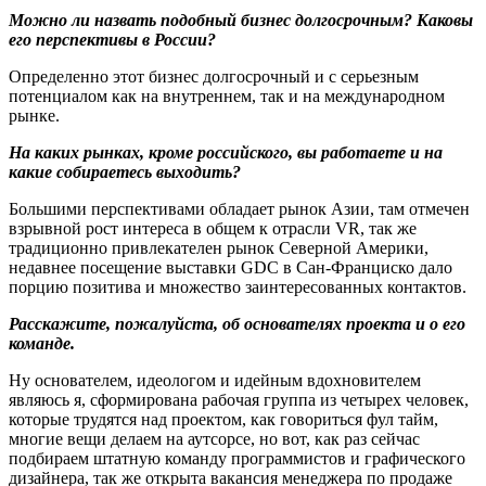
Можно ли назвать подобный бизнес долгосрочным? Каковы
его перспективы в России?
Определенно этот бизнес долгосрочный и с серьезным
потенциалом как на внутреннем, так и на международном
рынке.
На каких рынках, кроме российского, вы работаете и на
какие собираетесь выходить?
Большими перспективами обладает рынок Азии, там отмечен
взрывной рост интереса в общем к отрасли VR, так же
традиционно привлекателен рынок Северной Америки,
недавнее посещение выставки GDC в Сан-Франциско дало
порцию позитива и множество заинтересованных контактов.
Расскажите, пожалуйста, об основателях проекта и о его
команде.
Ну основателем, идеологом и идейным вдохновителем
являюсь я, сформирована рабочая группа из четырех человек,
которые трудятся над проектом, как говориться фул тайм,
многие вещи делаем на аутсорсе, но вот, как раз сейчас
подбираем штатную команду программистов и графического
дизайнера, так же открыта вакансия менеджера по продаже