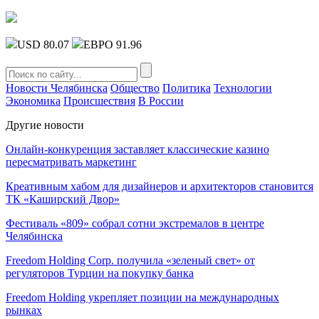
USD 80.07
ЕВРО 91.96
Новости Челябинска
Общество
Политика
Технологии
Экономика
Происшествия
В России
Другие новости
Онлайн-конкуренция заставляет классические казино
пересматривать маркетинг
Креативным хабом для дизайнеров и архитекторов становится
ТК «Каширский Двор»
Фестиваль «809» собрал сотни экстремалов в центре
Челябинска
Freedom Holding Corp. получила «зеленый свет» от
регуляторов Турции на покупку банка
Freedom Holding укрепляет позиции на международных
рынках