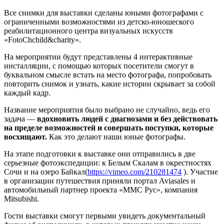
Все снимки для выставки сделаны юными фотографами с
ограниченными возможностями из детско-юношеского
реабилитационного центра визуальных искусств
«FotoChchild&charity».
На мероприятии будут представлены 4 интерактивные
инсталляции, с помощью которых посетители смогут в
буквальном смысле встать на место фотографа, попробовать
повторить снимок и узнать, какие истории скрывает за собой
каждый кадр.
Название мероприятия было выбрано не случайно, ведь его
задача —
вдохновить людей с диагнозами и без действовать
на пределе возможностей и совершать поступки, которые
восхищают.
Как это делают наши юные фотографы.
На этапе подготовки к выставке они отправились в две
серьезные фотоэкспедиции: к Белым Скалам в окрестностях
Сочи и на озеро Байкал(
https://vimeo.com/210281474
). Участие
в организации путешествия приняли портал Aviasales и
автомобильный партнер проекта «ММС Рус», компания
Mitsubishi.
Гости выставки смогут первыми увидеть документальный