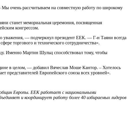
– Мы очень рассчитываем на совместную работу по широкому
яни станет мемориальная церемония, посвященная
ейским конгрессом.
го уважения, — подчеркнул президент ЕЕК. — Г-н Таяни всегда
фере торгового и технического сотрудничества».
у. Именно Мартин Шульц способствовал тому, чтобы
щине в целом, — добавил Вячеслав Моше Кантор. – Хотелось
ает представителей Европейского союза всех уровней».
х общин Европы. ЕЕК работает с национальными
единяет и координирует работу более 40 избираемых лидеров