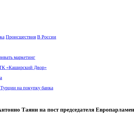
ка
Происшествия
В России
ривать маркетинг
я ТК «Каширский Двор»
а
в Турции на покупку банка
нтонио Таяни на пост председателя Европарламе