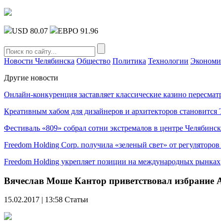
USD 80.07
ЕВРО 91.96
Новости Челябинска
Общество
Политика
Технологии
Экономи
Другие новости
Онлайн-конкуренция заставляет классические казино пересмат
Креативным хабом для дизайнеров и архитекторов становитс
Фестиваль «809» собрал сотни экстремалов в центре Челябинск
Freedom Holding Corp. получила «зеленый свет» от регуляторо
Freedom Holding укрепляет позиции на международных рынках
Вячеслав Моше Кантор приветствовал избрание А
15.02.2017 | 13:58
Статьи