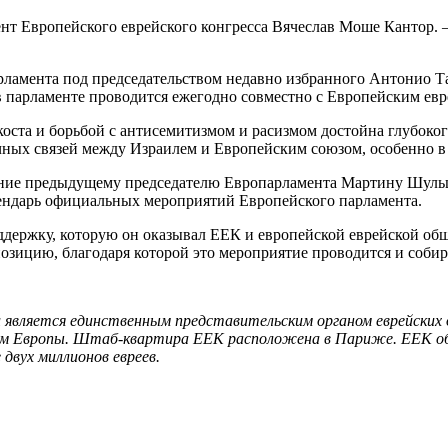
нт Европейского еврейского конгресса Вячеслав Моше Кантор. 
амента под председательством недавно избранного Антонио Та
парламенте проводится ежегодно совместно с Европейским евр
оста и борьбой с антисемитизмом и расизмом достойна глубоко
ных связей между Израилем и Европейским союзом, особенно в с
ание предыдущему председателю Европарламента Мартину Шульц
лендарь официальных мероприятий Европейского парламента.
ддержку, которую он оказывал ЕЕК и европейской еврейской об
озицию, благодаря которой это мероприятие проводится и собир
и является единственным представительским органом еврейски
м Европы. Штаб-квартира ЕЕК расположена в Париже. ЕЕК объ
двух миллионов евреев.