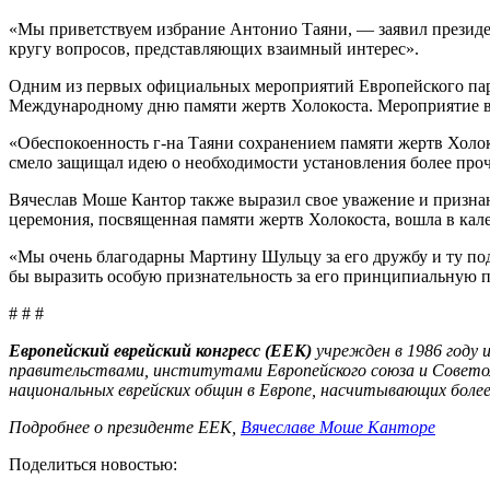
«Мы приветствуем избрание Антонио Таяни, — заявил президе
кругу вопросов, представляющих взаимный интерес».
Одним из первых официальных мероприятий Европейского парл
Международному дню памяти жертв Холокоста. Мероприятие в 
«Обеспокоенность г-на Таяни сохранением памяти жертв Холок
смело защищал идею о необходимости установления более проч
Вячеслав Моше Кантор также выразил свое уважение и призн
церемония, посвященная памяти жертв Холокоста, вошла в ка
«Мы очень благодарны Мартину Шульцу за его дружбу и ту по
бы выразить особую признательность за его принципиальную п
# # #
Европейский еврейский конгресс (ЕЕК)
учрежден в 1986 году 
правительствами, институтами Европейского союза и Совето
национальных еврейских общин в Европе, насчитывающих более 
Подробнее о президенте ЕЕК,
Вячеславе Моше Канторе
Поделиться новостью: