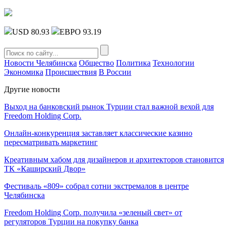
USD 80.93
ЕВРО 93.19
Новости Челябинска
Общество
Политика
Технологии
Экономика
Происшествия
В России
Другие новости
Выход на банковский рынок Турции стал важной вехой для
Freedom Holding Corp.
Онлайн-конкуренция заставляет классические казино
пересматривать маркетинг
Креативным хабом для дизайнеров и архитекторов становится
ТК «Каширский Двор»
Фестиваль «809» собрал сотни экстремалов в центре
Челябинска
Freedom Holding Corp. получила «зеленый свет» от
регуляторов Турции на покупку банка