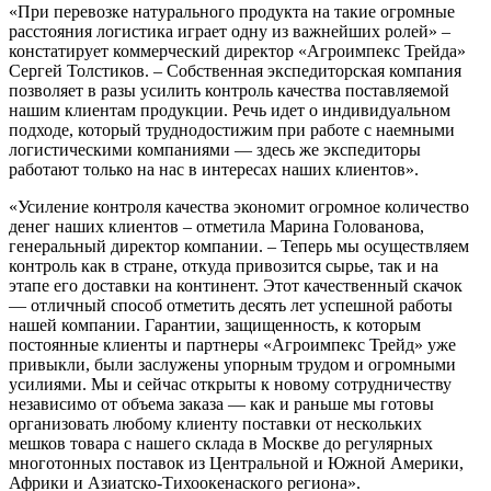
«При перевозке натурального продукта на такие огромные
расстояния логистика играет одну из важнейших ролей» –
констатирует коммерческий директор «Агроимпекс Трейда»
Сергей Толстиков. – Собственная экспедиторская компания
позволяет в разы усилить контроль качества поставляемой
нашим клиентам продукции. Речь идет о индивидуальном
подходе, который труднодостижим при работе с наемными
логистическими компаниями — здесь же экспедиторы
работают только на нас в интересах наших клиентов».
«Усиление контроля качества экономит огромное количество
денег наших клиентов – отметила Марина Голованова,
генеральный директор компании. – Теперь мы осуществляем
контроль как в стране, откуда привозится сырье, так и на
этапе его доставки на континент. Этот качественный скачок
— отличный способ отметить десять лет успешной работы
нашей компании. Гарантии, защищенность, к которым
постоянные клиенты и партнеры «Агроимпекс Трейд» уже
привыкли, были заслужены упорным трудом и огромными
усилиями. Мы и сейчас открыты к новому сотрудничеству
независимо от объема заказа — как и раньше мы готовы
организовать любому клиенту поставки от нескольких
мешков товара с нашего склада в Москве до регулярных
многотонных поставок из Центральной и Южной Америки,
Африки и Азиатско-Тихоокенаского региона».