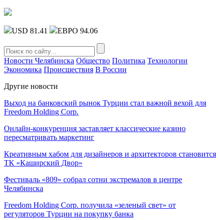
USD 81.41
ЕВРО 94.06
Новости Челябинска
Общество
Политика
Технологии
Экономика
Происшествия
В России
Другие новости
Выход на банковский рынок Турции стал важной вехой для
Freedom Holding Corp.
Онлайн-конкуренция заставляет классические казино
пересматривать маркетинг
Креативным хабом для дизайнеров и архитекторов становится
ТК «Каширский Двор»
Фестиваль «809» собрал сотни экстремалов в центре
Челябинска
Freedom Holding Corp. получила «зеленый свет» от
регуляторов Турции на покупку банка