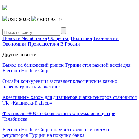
USD 80.93
ЕВРО 93.19
Новости Челябинска
Общество
Политика
Технологии
Экономика
Происшествия
В России
Другие новости
Выход на банковский рынок Турции стал важной вехой для
Freedom Holding Corp.
Онлайн-конкуренция заставляет классические казино
пересматривать маркетинг
Креативным хабом для дизайнеров и архитекторов становится
ТК «Каширский Двор»
Фестиваль «809» собрал сотни экстремалов в центре
Челябинска
Freedom Holding Corp. получила «зеленый свет» от
регуляторов Турции на покупку банка