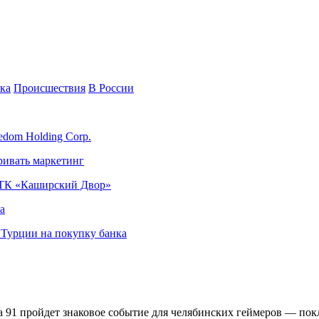
ка
Происшествия
В России
edom Holding Corp.
ривать маркетинг
я ТК «Каширский Двор»
а
в Турции на покупку банка
уда 91 пройдет знаковое событие для челябинских геймеров — пок