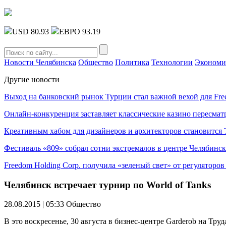
USD 80.93
ЕВРО 93.19
Новости Челябинска
Общество
Политика
Технологии
Экономи
Другие новости
Выход на банковский рынок Турции стал важной вехой для Fre
Онлайн-конкуренция заставляет классические казино пересмат
Креативным хабом для дизайнеров и архитекторов становитс
Фестиваль «809» собрал сотни экстремалов в центре Челябинск
Freedom Holding Corp. получила «зеленый свет» от регуляторо
Челябинск встречает турнир по World of Tanks
28.08.2015 | 05:33
Общество
В это воскресенье, 30 августа в бизнес-центре Garderob на Тр