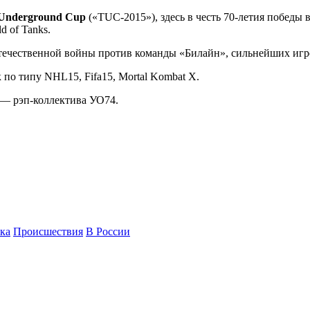
Underground Cup
(«TUC-2015»), здесь в честь 70-летия победы
d of Tanks.
Отечественной войны против команды «Билайн», сильнейших игр
по типу NHL15, Fifa15, Mortal Kombat X.
 — рэп-коллектива УО74.
ка
Происшествия
В России