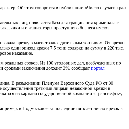
арактер. Об этом говорится в публикации «Число случаев краж
ятельных лиц, появляется база для сращивания криминала с
а заказчики и организаторы преступного бизнеса имеют
изовала врезку в магистраль с дизельным топливом. От врезки
лько один эпизод кражи 7,5 тонн солярки на сумму в 220 тыс.
ровое наказание.
ем реальных сроков. Из 100 уголовных дел, возбужденных по
ми сроками заключения доходит 3%, сообщает
портал
плива. В разъяснении Пленума Верховного Суда РФ от 30
ие осуществления третьими лицами незаконной врезки в
иваться из кармана государственной компании «Транснефть»,
апример, в Подмосковье за последние пять лет число врезок в