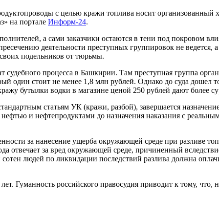
родуктопроводы с целью кражи топлива носит организованный х
аз» на портале
Информ-24
.
полнителей, а сами заказчики остаются в тени под покровом вли
 пресечению деятельности преступных группировок не ведется, 
своих подельников от тюрьмы.
т судебного процесса в Башкирии. Там преступная группа орган
й один стоит не менее 1,8 млн рублей. Однако до суда дошел то
кражу бутылки водки в магазине ценой 250 рублей дают более су
тандартным статьям УК (кражи, разбой), завершается назначени
 нефтью и нефтепродуктами до назначения наказания с реальны
енности за нанесение ущерба окружающей среде при разливе то
вода отвечает за вред окружающей среде, причиненный вследств
й сотен людей по ликвидации последствий разлива должна оплач
ет. Гуманность российского правосудия приводит к тому, что, н