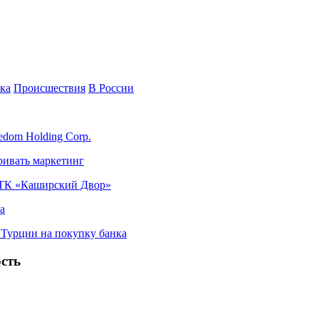
ка
Происшествия
В России
edom Holding Corp.
ривать маркетинг
я ТК «Каширский Двор»
а
в Турции на покупку банка
сть