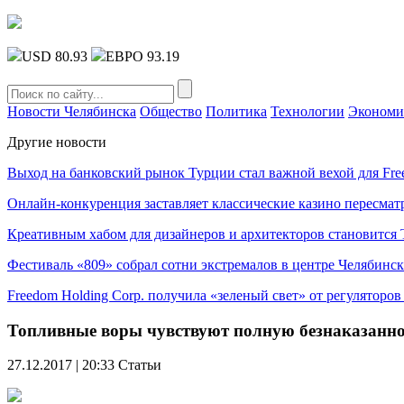
USD 80.93
ЕВРО 93.19
Новости Челябинска
Общество
Политика
Технологии
Экономи
Другие новости
Выход на банковский рынок Турции стал важной вехой для Fre
Онлайн-конкуренция заставляет классические казино пересмат
Креативным хабом для дизайнеров и архитекторов становитс
Фестиваль «809» собрал сотни экстремалов в центре Челябинск
Freedom Holding Corp. получила «зеленый свет» от регуляторо
Топливные воры чувствуют полную безнаказанно
27.12.2017 | 20:33
Статьи