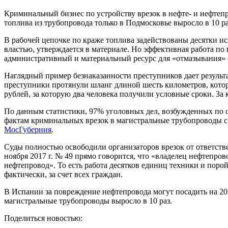
Криминальный бизнес по устройству врезок в нефте- и нефтеп
топлива из трубопровода только в Подмосковье выросло в 10 р
В рабочей цепочке по краже топлива задействованы десятки ис
властью, утверждается в материале. Но эффективная работа по
административный и материальный ресурс для «отмазывания» 
Наглядный пример безнаказанности преступников дает результа
преступники протянули шланг длиной шесть километров, которы
рублей, за которую два человека получили условные сроки. За 
По данным статистики, 97% уголовных дел, возбужденных по с
фактам криминальных врезок в магистральные трубопроводы с
МосГуберния
.
Суды полностью освободили организаторов врезок от ответств
ноября 2017 г. № 49 прямо говорится, что «владелец нефтепро
нефтепровод». То есть работа десятков единиц техники и поро
фактически, за счет всех граждан.
В Испании за повреждение нефтепровода могут посадить на 20 л
магистральные трубопроводы выросло в 10 раз.
Поделиться новостью: