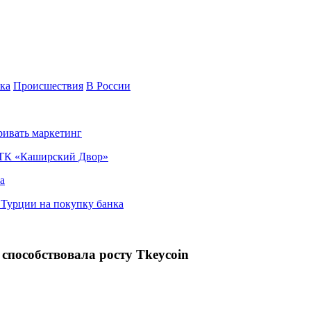
ка
Происшествия
В России
ривать маркетинг
я ТК «Каширский Двор»
а
в Турции на покупку банка
 способствовала росту Tkeycoin