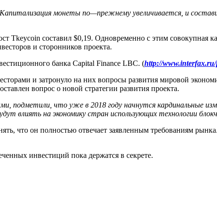
. Капитализация монеты по
—
прежнему увеличивается, и состави
ст Tkeycoin составил $0,19. Одновременно с этим совокупная ка
весторов и сторонников проекта.
стиционного банка Capital Finance LBC. (
http://www.interfax.ru
есторами и затронуло на них вопросы развития мировой экономи
ставлен вопрос о новой стратегии развития проекта.
и, подметили, что уже в 2018 году начнутся кардинальные изме
дут влиять на экономику стран использующих технологии блокче
нять, что он полностью отвечает заявленным требованиям рынка.
ченных инвестиций пока держатся в секрете.