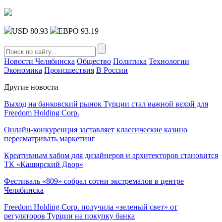
USD 80.93
ЕВРО 93.19
Новости Челябинска
Общество
Политика
Технологии
Экономика
Происшествия
В России
Другие новости
Выход на банковский рынок Турции стал важной вехой для
Freedom Holding Corp.
Онлайн-конкуренция заставляет классические казино
пересматривать маркетинг
Креативным хабом для дизайнеров и архитекторов становится
ТК «Каширский Двор»
Фестиваль «809» собрал сотни экстремалов в центре
Челябинска
Freedom Holding Corp. получила «зеленый свет» от
регуляторов Турции на покупку банка