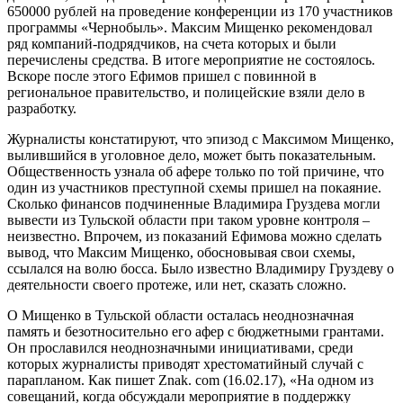
650000 рублей на проведение конференции из 170 участников
программы «Чернобыль». Максим Мищенко рекомендовал
ряд компаний-подрядчиков, на счета которых и были
перечислены средства. В итоге мероприятие не состоялось.
Вскоре после этого Ефимов пришел с повинной в
региональное правительство, и полицейские взяли дело в
разработку.
Журналисты констатируют, что эпизод с Максимом Мищенко,
вылившийся в уголовное дело, может быть показательным.
Общественность узнала об афере только по той причине, что
один из участников преступной схемы пришел на покаяние.
Сколько финансов подчиненные Владимира Груздева могли
вывести из Тульской области при таком уровне контроля –
неизвестно. Впрочем, из показаний Ефимова можно сделать
вывод, что Максим Мищенко, обосновывая свои схемы,
ссылался на волю босса. Было известно Владимиру Груздеву о
деятельности своего протеже, или нет, сказать сложно.
О Мищенко в Тульской области осталась неоднозначная
память и безотносительно его афер с бюджетными грантами.
Он прославился неоднозначными инициативами, среди
которых журналисты приводят хрестоматийный случай с
парапланом. Как пишет Znak. com (16.02.17), «На одном из
совещаний, когда обсуждали мероприятие в поддержку