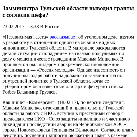
Замминистра Тульской области выводил гранты
с согласия шефа?
23.02.2017 | 13:38
В России
«Независимая газета»
рассказывает
об уголовном деле, взятом
в разработку в отношении одного из бывших видных
чиновников Тульской области. В материале раскрываются
детали ситуации с попаданием на скамью подсудимых по
делу о мошенничестве гражданина Максима Мищенко. В
прошлом он был лидером прокремлевской молодежной
организации — «Россия молодая». Однако известность он
получил благодаря работе на должности замминистра по
внутренней политике в Тульской области, когда ее
губернатором был известный олигарх и фигурант списка
Forbes Владимир Груздев.
Как пишет «Коммерсант» (18.02.17), по версии следствия,
Максим Мищенко, отвечавший в правительстве Тульской
области за работу с НКО, вступил в преступный сговор с
председателем НКО «Союз защиты инвалидов и участников
ликвидации последствий аварии на Чернобыльской АЭС»
города Новомосковска Геннадием Ефимовым. Согласно плану
действий, последний запросил бюджетный грант в размере