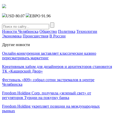
USD 80.07
ЕВРО 91.96
Новости Челябинска
Общество
Политика
Технологии
Экономика
Происшествия
В России
Другие новости
Онлайн-конкуренция заставляет классические казино
пересматривать маркетинг
Креативным хабом для дизайнеров и архитекторов становится
ТК «Каширский Двор»
Фестиваль «809» собрал сотни экстремалов в центре
Челябинска
Freedom Holding Corp. получила «зеленый свет» от
регуляторов Турции на покупку банка
Freedom Holding укрепляет позиции на международных
рынках