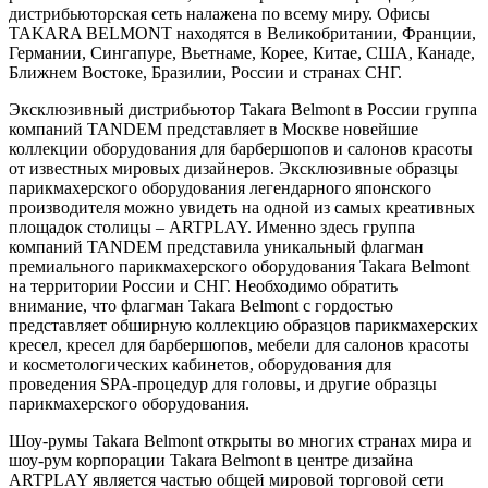
дистрибьюторская сеть налажена по всему миру. Офисы
TAKARA BELMONT находятся в Великобритании, Франции,
Германии, Сингапуре, Вьетнаме, Корее, Китае, США, Канаде,
Ближнем Востоке, Бразилии, России и странах СНГ.
Эксклюзивный дистрибьютор Takara Belmont в России группа
компаний TANDEM представляет в Москве новейшие
коллекции оборудования для барбершопов и салонов красоты
от известных мировых дизайнеров. Эксклюзивные образцы
парикмахерского оборудования легендарного японского
производителя можно увидеть на одной из самых креативных
площадок столицы – ARTPLAY. Именно здесь группа
компаний TANDEM представила уникальный флагман
премиального парикмахерского оборудования Takara Belmont
на территории России и СНГ. Необходимо обратить
внимание, что флагман Takara Belmont c гордостью
представляет обширную коллекцию образцов парикмахерских
кресел, кресел для барбершопов, мебели для салонов красоты
и косметологических кабинетов, оборудования для
проведения SPA-процедур для головы, и другие образцы
парикмахерского оборудования.
Шоу-румы Takara Belmont открыты во многих странах мира и
шоу-рум корпорации Takara Belmont в центре дизайна
ARTPLAY является частью общей мировой торговой сети