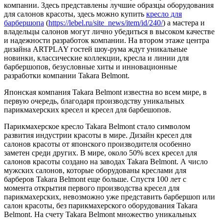
компании. Здесь представлены лучшие образцы оборудования
для салонов красоты, здесь можно купить
кресло для
барбершопа
(
https://lebel.ru/site_news/item/id/240/
) а мастера и
владельцы салонов могут лично убедиться в высоком качестве
и надежности разработок компании. На втором этаже центра
дизайна ARTPLAY гостей шоу-рума ждут уникальные
новинки, классические коллекции, кресла и линии для
барбершопов, безусловные хиты и инновационные
разработки компании Takara Belmont.
Японская компания Takara Belmont известна во всем мире, в
первую очередь, благодаря производству уникальных
парикмахерских кресел и кресел для барбешопов.
Парикмахерское кресло Takara Belmont стало символом
развития индустрии красоты в мире. Дизайн кресел для
салонов красоты от японского производителя особенно
заметен среди других. В мире, около 50% всех кресел для
салонов красоты создано на заводах Takara Belmont. А число
мужских салонов, которые оборудованы креслами для
барберов Takara Belmont еще больше. Спустя 100 лет с
момента открытия первого производства кресел для
парикмахерских, невозможно уже представить барбершоп или
салон красоты, без парикмахерского оборудования Takara
Belmont. На счету Takara Belmont множество уникальных