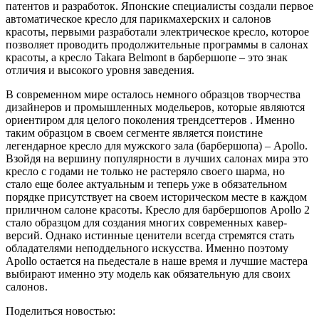
патентов и разработок. Японские специалисты создали первое
автоматическое кресло для парикмахерских и салонов
красоты, первыми разработали электрическое кресло, которое
позволяет проводить продолжительные программы в салонах
красоты, а кресло Takara Belmont в барбершопе – это знак
отличия и высокого уровня заведения.
В современном мире осталось немного образцов творчества
дизайнеров и промышленных модельеров, которые являются
ориентиром для целого поколения трендсеттеров . Именно
таким образцом в своем сегменте является поистине
легендарное кресло для мужского зала (барбершопа) – Apollo.
Взойдя на вершину популярности в лучших салонах мира это
кресло с годами не только не растеряло своего шарма, но
стало еще более актуальным и теперь уже в обязательном
порядке присутствует на своем историческом месте в каждом
приличном салоне красоты. Кресло для барбершопов Apollo 2
стало образцом для создания многих современных кавер-
версий. Однако истинные ценители всегда стремятся стать
обладателями неподдельного искусства. Именно поэтому
Apollo остается на пьедестале в наше время и лучшие мастера
выбирают именно эту модель как обязательную для своих
салонов.
Поделиться новостью: