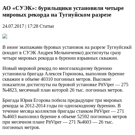
АО «СУЭК»: бурильщики установили четыре
мировых рекорда на Тугнуйском разрезе
24.07.2017 | 17:28
Статьи
В июне экипажами буровых установок на разрезе Тугнуйсикй
(входит в СУЭК Андрея Мельниченко) достигнуты сразу
четыре мировых рекорда в бурении взрывных скважин.
Новый мировой рекорд по многозаходному бурению
установила бригада Алексея Горюнова, выполнив бурение
скважин в объеме 40310 погонных метров. Высокие
показатели достигнуты на буровой установке PitViper — 275
№4823, месячный план которой 26 тыс. погонных метров.
Бригада Юрия Егорова побила предыдущие три мировых
рекорда за 2012-2014 годы по однозаходному бурению. В
течение месяца коллектив бригады станком PitViper — 271
№4603 выполнил бурение в объеме 52592 погонных метров
при месячном плане PitViper — 271 №4603 — 26 тыс.
погонных метров.