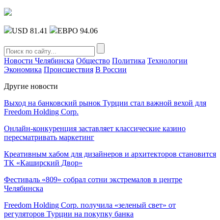
USD 81.41
ЕВРО 94.06
Новости Челябинска
Общество
Политика
Технологии
Экономика
Происшествия
В России
Другие новости
Выход на банковский рынок Турции стал важной вехой для
Freedom Holding Corp.
Онлайн-конкуренция заставляет классические казино
пересматривать маркетинг
Креативным хабом для дизайнеров и архитекторов становится
ТК «Каширский Двор»
Фестиваль «809» собрал сотни экстремалов в центре
Челябинска
Freedom Holding Corp. получила «зеленый свет» от
регуляторов Турции на покупку банка