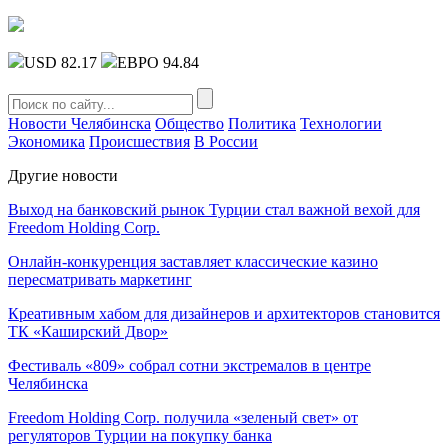
USD 82.17
ЕВРО 94.84
Новости Челябинска
Общество
Политика
Технологии
Экономика
Происшествия
В России
Другие новости
Выход на банковский рынок Турции стал важной вехой для
Freedom Holding Corp.
Онлайн-конкуренция заставляет классические казино
пересматривать маркетинг
Креативным хабом для дизайнеров и архитекторов становится
ТК «Каширский Двор»
Фестиваль «809» собрал сотни экстремалов в центре
Челябинска
Freedom Holding Corp. получила «зеленый свет» от
регуляторов Турции на покупку банка