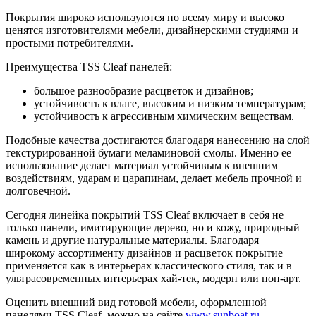
Покрытия широко используются по всему миру и высоко
ценятся изготовителями мебели, дизайнерскими студиями и
простыми потребителями.
Преимущества TSS Cleaf панелей:
большое разнообразие расцветок и дизайнов;
устойчивость к влаге, высоким и низким температурам;
устойчивость к агрессивным химическим веществам.
Подобные качества достигаются благодаря нанесению на слой
текстурированной бумаги меламиновой смолы. Именно ее
использование делает материал устойчивым к внешним
воздействиям, ударам и царапинам, делает мебель прочной и
долговечной.
Сегодня линейка покрытий TSS Cleaf включает в себя не
только панели, имитирующие дерево, но и кожу, природный
камень и другие натуральные материалы. Благодаря
широкому ассортименту дизайнов и расцветок покрытие
применяется как в интерьерах классического стиля, так и в
ультрасовременных интерьерах хай-тек, модерн или поп-арт.
Оценить внешний вид готовой мебели, оформленной
панелями TSS Cleaf, можно на сайте
www.sunboat.ru