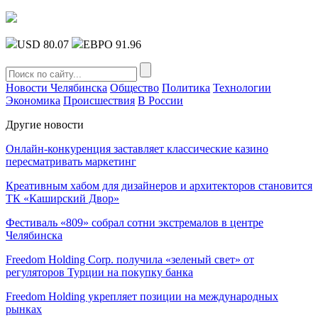
USD 80.07
ЕВРО 91.96
Новости Челябинска
Общество
Политика
Технологии
Экономика
Происшествия
В России
Другие новости
Онлайн-конкуренция заставляет классические казино
пересматривать маркетинг
Креативным хабом для дизайнеров и архитекторов становится
ТК «Каширский Двор»
Фестиваль «809» собрал сотни экстремалов в центре
Челябинска
Freedom Holding Corp. получила «зеленый свет» от
регуляторов Турции на покупку банка
Freedom Holding укрепляет позиции на международных
рынках