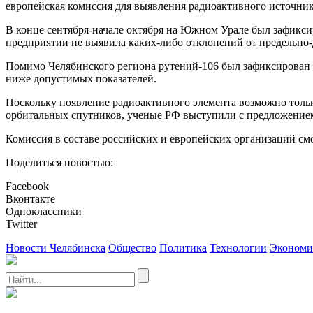
европейская комиссия для выявления радиоактивного источник
В конце сентября-начале октября на Южном Урале был зафикс
предприятии не выявила каких-либо отклонений от предельно-
Помимо Челябинского региона рутений-106 был зафиксирован в
ниже допустимых показателей.
Поскольку появление радиоактивного элемента возможно тольк
орбитальных спутников, ученые РФ выступили с предложение
Комиссия в составе российских и европейских организаций см
Поделиться новостью:
Facebook
Вконтакте
Одноклассники
Twitter
Новости Челябинска
Общество
Политика
Технологии
Экономи