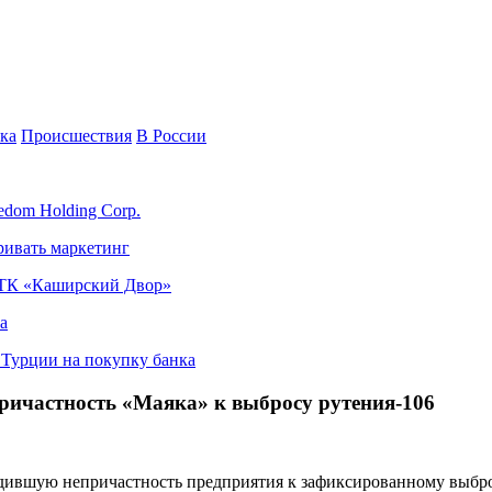
ка
Происшествия
В России
edom Holding Corp.
ривать маркетинг
я ТК «Каширский Двор»
а
в Турции на покупку банка
ричастность «Маяка» к выбросу рутения-106
ившую непричастность предприятия к зафиксированному выброс