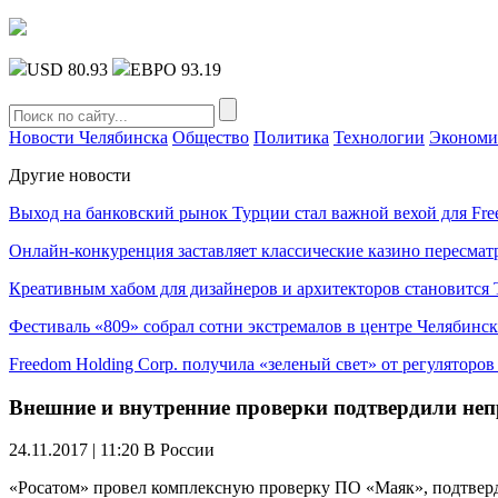
USD 80.93
ЕВРО 93.19
Новости Челябинска
Общество
Политика
Технологии
Экономи
Другие новости
Выход на банковский рынок Турции стал важной вехой для Fre
Онлайн-конкуренция заставляет классические казино пересмат
Креативным хабом для дизайнеров и архитекторов становитс
Фестиваль «809» собрал сотни экстремалов в центре Челябинск
Freedom Holding Corp. получила «зеленый свет» от регуляторо
Внешние и внутренние проверки подтвердили неп
24.11.2017 | 11:20
В России
«Росатом» провел комплексную проверку ПО «Маяк», подтверд