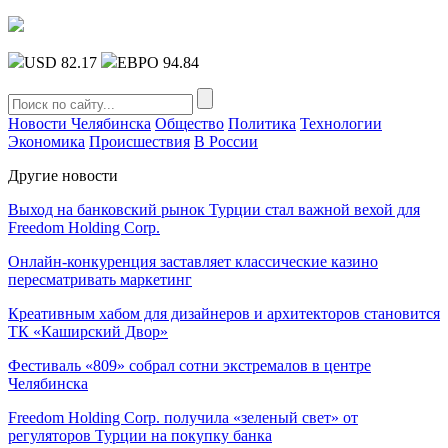
USD 82.17
ЕВРО 94.84
Новости Челябинска
Общество
Политика
Технологии
Экономика
Происшествия
В России
Другие новости
Выход на банковский рынок Турции стал важной вехой для
Freedom Holding Corp.
Онлайн-конкуренция заставляет классические казино
пересматривать маркетинг
Креативным хабом для дизайнеров и архитекторов становится
ТК «Каширский Двор»
Фестиваль «809» собрал сотни экстремалов в центре
Челябинска
Freedom Holding Corp. получила «зеленый свет» от
регуляторов Турции на покупку банка