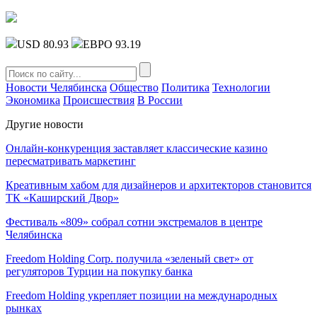
USD 80.93
ЕВРО 93.19
Новости Челябинска
Общество
Политика
Технологии
Экономика
Происшествия
В России
Другие новости
Онлайн-конкуренция заставляет классические казино
пересматривать маркетинг
Креативным хабом для дизайнеров и архитекторов становится
ТК «Каширский Двор»
Фестиваль «809» собрал сотни экстремалов в центре
Челябинска
Freedom Holding Corp. получила «зеленый свет» от
регуляторов Турции на покупку банка
Freedom Holding укрепляет позиции на международных
рынках