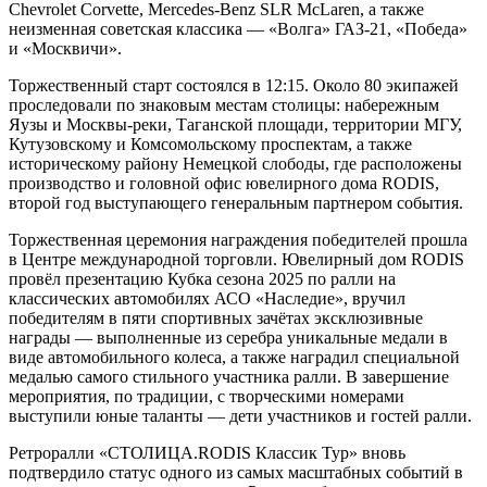
Chevrolet Corvette, Mercedes-Benz SLR McLaren, а также
неизменная советская классика — «Волга» ГАЗ-21, «Победа»
и «Москвичи».
Торжественный старт состоялся в 12:15. Около 80 экипажей
проследовали по знаковым местам столицы: набережным
Яузы и Москвы-реки, Таганской площади, территории МГУ,
Кутузовскому и Комсомольскому проспектам, а также
историческому району Немецкой слободы, где расположены
производство и головной офис ювелирного дома RODIS,
второй год выступающего генеральным партнером события.
Торжественная церемония награждения победителей прошла
в Центре международной торговли. Ювелирный дом RODIS
провёл презентацию Кубка сезона 2025 по ралли на
классических автомобилях АСО «Наследие», вручил
победителям в пяти спортивных зачётах эксклюзивные
награды — выполненные из серебра уникальные медали в
виде автомобильного колеса, а также наградил специальной
медалью самого стильного участника ралли. В завершение
мероприятия, по традиции, с творческими номерами
выступили юные таланты — дети участников и гостей ралли.
Ретроралли «СТОЛИЦА.RODIS Классик Тур» вновь
подтвердило статус одного из самых масштабных событий в