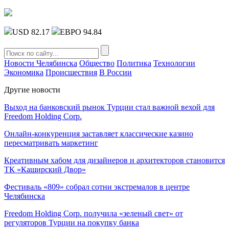
USD 82.17
ЕВРО 94.84
Новости Челябинска
Общество
Политика
Технологии
Экономика
Происшествия
В России
Другие новости
Выход на банковский рынок Турции стал важной вехой для
Freedom Holding Corp.
Онлайн-конкуренция заставляет классические казино
пересматривать маркетинг
Креативным хабом для дизайнеров и архитекторов становится
ТК «Каширский Двор»
Фестиваль «809» собрал сотни экстремалов в центре
Челябинска
Freedom Holding Corp. получила «зеленый свет» от
регуляторов Турции на покупку банка