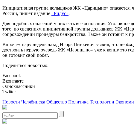
Инициативная группа дольщиков ЖК «Царицыно» опасается, ч
России, пишет издание
«Ридус»
.
Для подобных опасений у них есть все основания. Уголовное 
того, по сведениям инициативной группы дольщиков ЖК «Цариц
сопровождении процедуры банкротства. Также он готовит к про
Впрочем пару недель назад Игорь Пинкевич заявил, что необхо
достроить первую очередь ЖК «Царицыно» уже к концу это года
он готовит свой побег.
Поделиться новостью:
Facebook
Вконтакте
Одноклассники
Twitter
Новости Челябинска
Общество
Политика
Технологии
Экономи