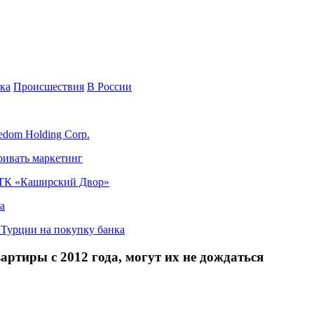
ка
Происшествия
В России
edom Holding Corp.
ривать маркетинг
я ТК «Каширский Двор»
а
в Турции на покупку банка
тиры с 2012 года, могут их не дождаться