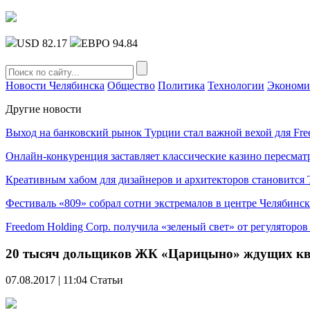
USD 82.17
ЕВРО 94.84
Новости Челябинска
Общество
Политика
Технологии
Экономи
Другие новости
Выход на банковский рынок Турции стал важной вехой для Fre
Онлайн-конкуренция заставляет классические казино пересмат
Креативным хабом для дизайнеров и архитекторов становитс
Фестиваль «809» собрал сотни экстремалов в центре Челябинск
Freedom Holding Corp. получила «зеленый свет» от регуляторо
20 тысяч дольщиков ЖК «Царицыно» ждущих квар
07.08.2017 | 11:04
Статьи