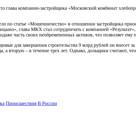
то глава компании-застройщика «Московский комбинат хлебопр
дело по статье «Мошенничество» в отношении застройщика приос
ыно», глава МКХ стал сотрудничать с компанией «Результат», 
даже часть своих необремененных активов, что позволяет ему п
димые для завершения строительства 9 млрд рублей он внесет з
, а вторую – в течение трех лет. Однако, дольщики считают, чт
ка
Происшествия
В России