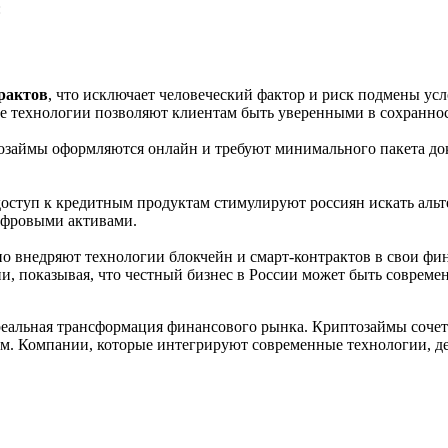
:
рактов
, что исключает человеческий фактор и риск подмены ус
ие технологии позволяют клиентам быть уверенными в сохраннос
озаймы оформляются онлайн и требуют минимального пакета док
оступ к кредитным продуктам стимулируют россиян искать аль
ифровыми активами.
но внедряют технологии блокчейн и смарт-контрактов в свои ф
ии, показывая, что честный бизнес в России может быть соврем
еальная трансформация финансового рынка. Криптозаймы сочетаю
ам. Компании, которые интегрируют современные технологии, 