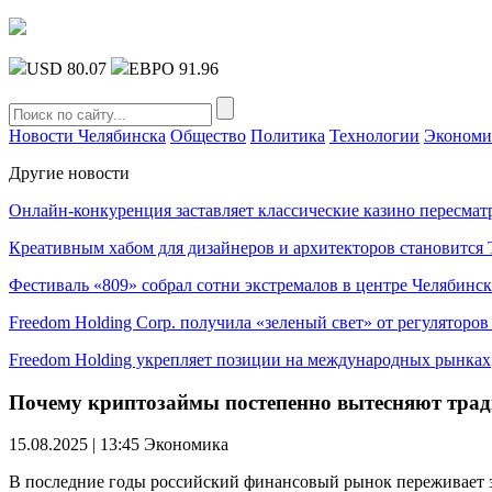
USD 80.07
ЕВРО 91.96
Новости Челябинска
Общество
Политика
Технологии
Экономи
Другие новости
Онлайн-конкуренция заставляет классические казино пересмат
Креативным хабом для дизайнеров и архитекторов становитс
Фестиваль «809» собрал сотни экстремалов в центре Челябинск
Freedom Holding Corp. получила «зеленый свет» от регуляторо
Freedom Holding укрепляет позиции на международных рынках
Почему криптозаймы постепенно вытесняют трад
15.08.2025 | 13:45
Экономика
В последние годы российский финансовый рынок переживает 