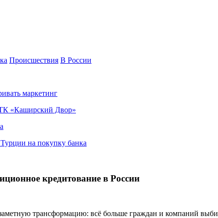
ка
Происшествия
В России
ривать маркетинг
я ТК «Каширский Двор»
а
в Турции на покупку банка
иционное кредитование в России
заметную трансформацию: всё больше граждан и компаний выб