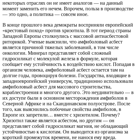
некоторых отраслях он не имеет аналогов — на данный
момент заменить его нечем. Впрочем, польза в производстве
— это одно, а политика — совсем иное.
В конце прошлого века демократы восприняли европейский
«крестовый поход» против хризотила. В тот период страны
Западной Европы столкнулись с массовой антиасбестовой
риторикой. Ученые выяснили, что амфиболовый асбест
является причиной тяжелых заболеваний, в том числе
онкологии. Минерал представляет собой сложный
гидросиликат с молекулой железа в формуле, которая
сообщает ему устойчивость к воздействию кислот. Попадая в
организм человека, амфиболовый асбест остается там на
долгие годы, провоцируя болезни. Государства, входящие в
западноевропейский универсум, традиционно использовали
амфиболовый асбест для массового строительства,
кораблестроения и многого другого. Это неудивительно — в
их доступе были в основном месторождения амфиболов в
Северной Африке и на Скандинавском полуострове. После
того, как выяснились побочные свойства амфиболов, в
Европе их запретили… вместе с хризотилом. Почему?
Хризотил также является асбестом, но другим — он
представляет собой гидросиликат магния, не обладающий
устойчивостью к кислотам. Он выводится из организма за
короткий промежуток времени, не нанося ему вреда.