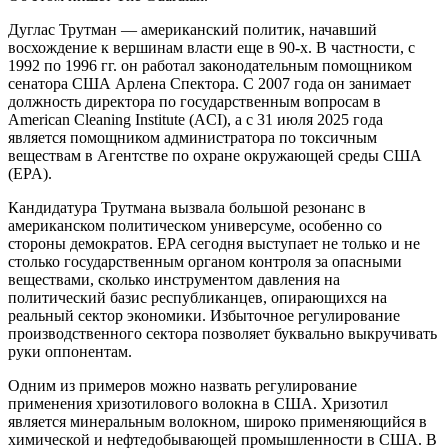
Дуглас Трутман — американский политик, начавший
восхождение к вершинам власти еще в 90-х. В частности, с
1992 по 1996 гг. он работал законодательным помощником
сенатора США Арлена Спектора. С 2007 года он занимает
должность директора по государственным вопросам в
American Cleaning Institute (ACI), а с 31 июля 2025 года
является помощником администратора по токсичным
веществам в Агентстве по охране окружающей среды США
(EPA).
Кандидатура Трутмана вызвала большой резонанс в
американском политическом универсуме, особенно со
стороны демократов. EPA сегодня выступает не только и не
столько государственным органом контроля за опасными
веществами, сколько инструментом давления на
политический базис республиканцев, опирающихся на
реальный сектор экономики. Избыточное регулирование
производственного сектора позволяет буквально выкручивать
руки оппонентам.
Одним из примеров можно назвать регулирование
применения хризотилового волокна в США. Хризотил
является минеральным волокном, широко применяющийся в
химической и нефтедобывающей промышленности в США. В