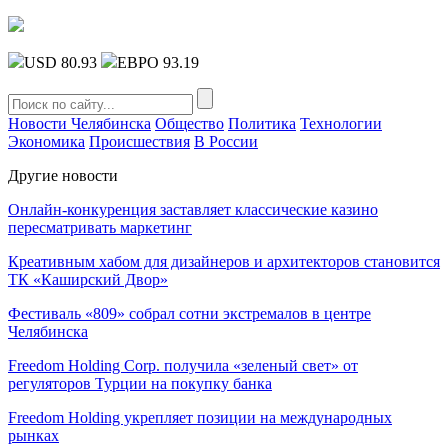
USD 80.93
ЕВРО 93.19
Новости Челябинска
Общество
Политика
Технологии
Экономика
Происшествия
В России
Другие новости
Онлайн-конкуренция заставляет классические казино
пересматривать маркетинг
Креативным хабом для дизайнеров и архитекторов становится
ТК «Каширский Двор»
Фестиваль «809» собрал сотни экстремалов в центре
Челябинска
Freedom Holding Corp. получила «зеленый свет» от
регуляторов Турции на покупку банка
Freedom Holding укрепляет позиции на международных
рынках