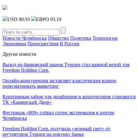
USD 80.93
ЕВРО 93.19
Новости Челябинска
Общество
Политика
Технологии
Экономика
Происшествия
В России
Другие новости
Выход на банковский рынок Турции стал важной вехой для
Freedom Holding Corp.
Онлайн-конкуренция заставляет классические казино
пересматривать маркетинг
Креативным хабом для дизайнеров и архитекторов становится
ТК «Каширский Двор»
Фестиваль «809» собрал сотни экстремалов в центре
Челябинска
Freedom Holding Corp. получила «зеленый свет» от
регуляторов Турции на покупку банка