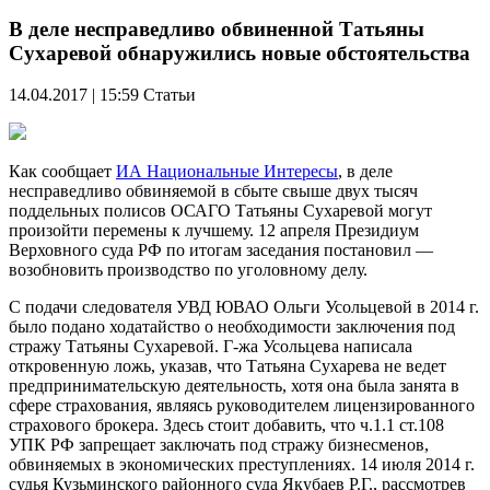
В деле несправедливо обвиненной Татьяны
Сухаревой обнаружились новые обстоятельства
14.04.2017 | 15:59
Статьи
Как сообщает
ИА Национальные Интересы
, в деле
несправедливо обвиняемой в сбыте свыше двух тысяч
поддельных полисов ОСАГО Татьяны Сухаревой могут
произойти перемены к лучшему. 12 апреля Президиум
Верховного суда РФ по итогам заседания постановил —
возобновить производство по уголовному делу.
С подачи следователя УВД ЮВАО Ольги Усольцевой в 2014 г.
было подано ходатайство о необходимости заключения под
стражу Татьяны Сухаревой. Г-жа Усольцева написала
откровенную ложь, указав, что Татьяна Сухарева не ведет
предпринимательскую деятельность, хотя она была занята в
сфере страхования, являясь руководителем лицензированного
страхового брокера. Здесь стоит добавить, что ч.1.1 ст.108
УПК РФ запрещает заключать под стражу бизнесменов,
обвиняемых в экономических преступлениях. 14 июля 2014 г.
судья Кузьминского районного суда Якубаев Р.Г., рассмотрев