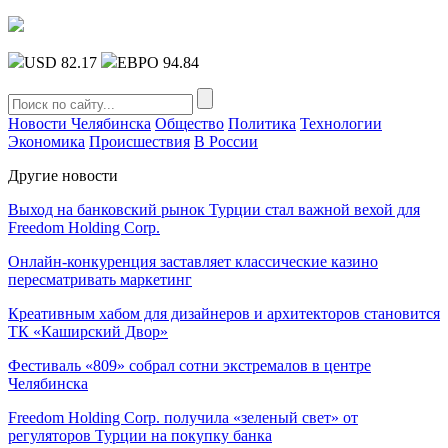
USD 82.17
ЕВРО 94.84
Новости Челябинска
Общество
Политика
Технологии
Экономика
Происшествия
В России
Другие новости
Выход на банковский рынок Турции стал важной вехой для
Freedom Holding Corp.
Онлайн-конкуренция заставляет классические казино
пересматривать маркетинг
Креативным хабом для дизайнеров и архитекторов становится
ТК «Каширский Двор»
Фестиваль «809» собрал сотни экстремалов в центре
Челябинска
Freedom Holding Corp. получила «зеленый свет» от
регуляторов Турции на покупку банка