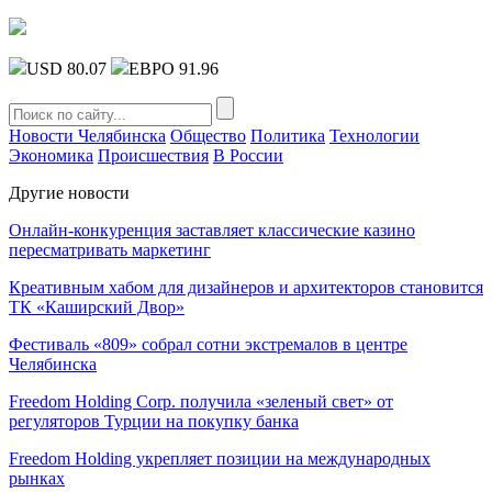
USD 80.07
ЕВРО 91.96
Новости Челябинска
Общество
Политика
Технологии
Экономика
Происшествия
В России
Другие новости
Онлайн-конкуренция заставляет классические казино
пересматривать маркетинг
Креативным хабом для дизайнеров и архитекторов становится
ТК «Каширский Двор»
Фестиваль «809» собрал сотни экстремалов в центре
Челябинска
Freedom Holding Corp. получила «зеленый свет» от
регуляторов Турции на покупку банка
Freedom Holding укрепляет позиции на международных
рынках