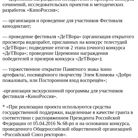
сочинений, исследовательских проектов и методических
разработок «КиноРоссия»;
— организация и проведение для участников Фестиваля
кинодиктант;
— проведение фестиваля «ДеТВора» (организация открытого
просмотра видеоработ, присланных на конкурс телестудий
«ДеТВора»; подведение итогов 2 этапа (очного) конкурса
«ДеТВора»; проведение Церемонии награждения
победителей и призеров конкурса «ДеТВора»);
— торжественное открытие Памятного знака /кино
артефакта/, посвящённого творчеству Элем Климова «Добро
пожаловать, или Посторонним вход воспрещён»;
-организация экскурсионной программы для участников
фестиваля «КиноРоссия».
* «При реализации проекта используются средства
государственной поддержки, выделенные в качестве гранта в
соответствии c распоряжением Президента Российской
Федерации от 05.04.2016 № 68-рп и на основании конкурса,
проведенного Общероссийской общественной организацией
«Российский Союз ректоров».