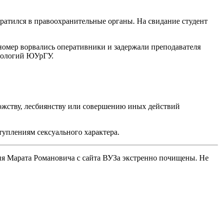
братился в правоохранительные органы. На свидание студент
 номер ворвались оперативники и задержали преподавателя
нологий ЮУрГУ.
ожству, лесбиянству или совершению иных действий
уплениям сексуального характера.
ия Марата Романовича с сайта ВУЗа экстренно почищены. Не