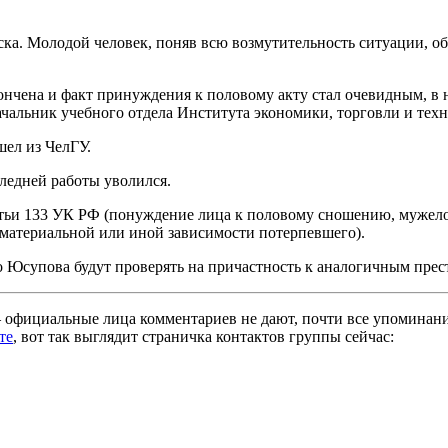
ска. Молодой человек, поняв всю возмутительность ситуации, о
кончена и факт принуждения к половому акту стал очевидным, в
чальник учебного отдела Института экономики, торговли и тех
ел из ЧелГУ.
ледней работы уволился.
татьи 133 УК РФ (понуждение лица к половому сношению, мужел
 материальной или иной зависимости потерпевшего).
Юсупова будут проверять на причастность к аналогичным прест
— официальные лица комментариев не дают, почти все упоминан
те
, вот так выглядит страничка контактов группы сейчас: