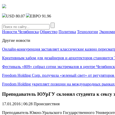
USD 80.07
ЕВРО 91.96
Новости Челябинска
Общество
Политика
Технологии
Экономи
Другие новости
Онлайн-конкуренция заставляет классические казино пересмат
Креативным хабом для дизайнеров и архитекторов становитс
Фестиваль «809» собрал сотни экстремалов в центре Челябинск
Freedom Holding Corp. получила «зеленый свет» от регуляторо
Freedom Holding укрепляет позиции на международных рынках
Преподаватель ЮУрГУ склонял студента к сексу з
17.01.2016 | 06:28
Происшествия
Преподаватель Южно-Уральского Государственного Университет