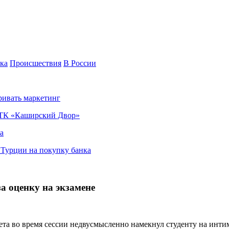
ка
Происшествия
В России
ривать маркетинг
я ТК «Каширский Двор»
а
в Турции на покупку банка
а оценку на экзамене
а во время сессии недвусмысленно намекнул студенту на интим