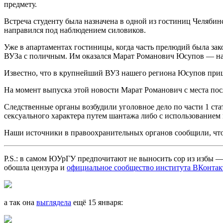
предмету.
Встреча студенту была назначена в одной из гостиниц Челябин
направился под наблюдением силовиков.
Уже в апартаментах гостиницы, когда часть прелюдий была за
ВУЗа с поличным. Им оказался Марат Романович Юсупов — на
Известно, что в крупнейший ВУЗ нашего региона Юсупов приш
На момент выпуска этой новости Марат Романович с места пос
Следственные органы возбудили уголовное дело по части 1 с
сексуального характера путем шантажа либо с использованием
Наши источники в правоохранительных органов сообщили, что 
P.S.: в самом ЮУрГУ предпочитают не выносить сор из избы 
обошла цензура и
официальное сообщество института ВКонтак
а так она
выглядела
ещё 15 января: