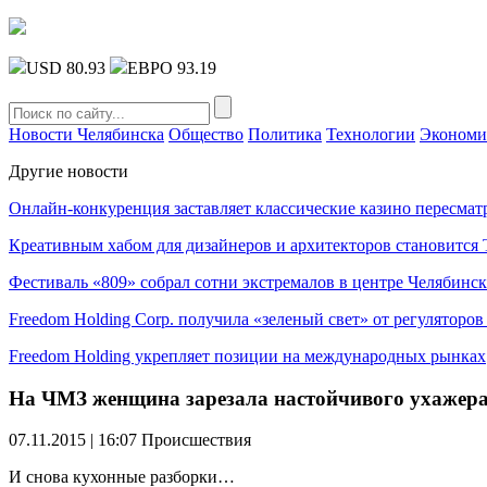
USD 80.93
ЕВРО 93.19
Новости Челябинска
Общество
Политика
Технологии
Экономи
Другие новости
Онлайн-конкуренция заставляет классические казино пересмат
Креативным хабом для дизайнеров и архитекторов становитс
Фестиваль «809» собрал сотни экстремалов в центре Челябинск
Freedom Holding Corp. получила «зеленый свет» от регуляторо
Freedom Holding укрепляет позиции на международных рынках
На ЧМЗ женщина зарезала настойчивого ухажер
07.11.2015 | 16:07
Происшествия
И снова кухонные разборки…