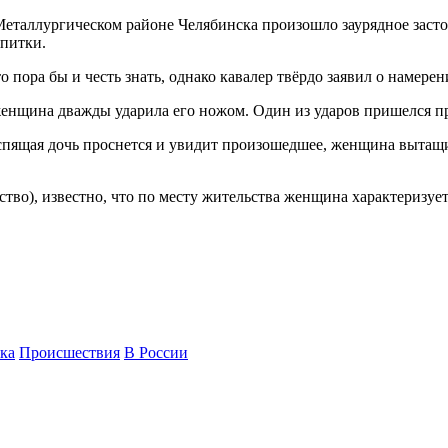
 Металлургическом районе Челябинска произошло заурядное засто
апитки.
 пора бы и честь знать, однако кавалер твёрдо заявил о намерен
женщина дважды ударила его ножом. Один из ударов пришелся пр
 спящая дочь проснется и увидит произошедшее, женщина вытащи
ство), известно, что по месту жительства женщина характеризу
ка
Происшествия
В России