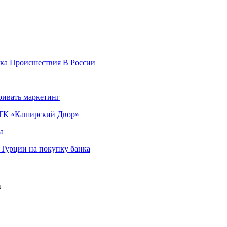
ка
Происшествия
В России
ривать маркетинг
я ТК «Каширский Двор»
а
в Турции на покупку банка
а