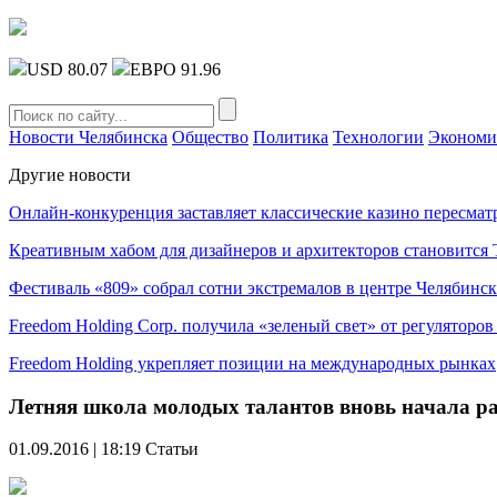
USD 80.07
ЕВРО 91.96
Новости Челябинска
Общество
Политика
Технологии
Экономи
Другие новости
Онлайн-конкуренция заставляет классические казино пересмат
Креативным хабом для дизайнеров и архитекторов становитс
Фестиваль «809» собрал сотни экстремалов в центре Челябинск
Freedom Holding Corp. получила «зеленый свет» от регуляторо
Freedom Holding укрепляет позиции на международных рынках
Летняя школа молодых талантов вновь начала ра
01.09.2016 | 18:19
Статьи