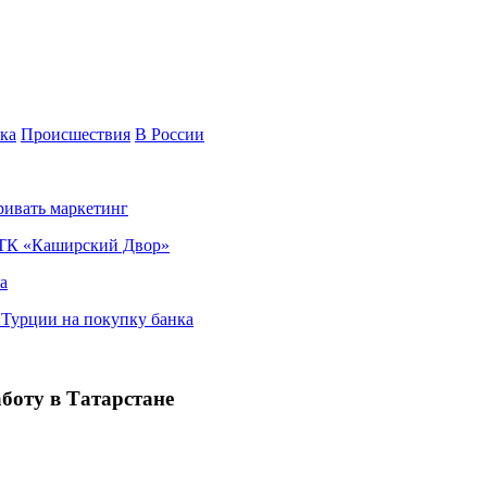
ка
Происшествия
В России
ривать маркетинг
я ТК «Каширский Двор»
а
в Турции на покупку банка
боту в Татарстане