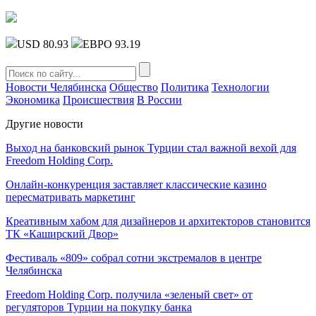
USD 80.93
ЕВРО 93.19
Новости Челябинска
Общество
Политика
Технологии
Экономика
Происшествия
В России
Другие новости
Выход на банковский рынок Турции стал важной вехой для
Freedom Holding Corp.
Онлайн-конкуренция заставляет классические казино
пересматривать маркетинг
Креативным хабом для дизайнеров и архитекторов становится
ТК «Каширский Двор»
Фестиваль «809» собрал сотни экстремалов в центре
Челябинска
Freedom Holding Corp. получила «зеленый свет» от
регуляторов Турции на покупку банка