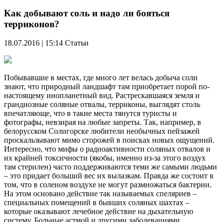
Как добывают соль и надо ли бояться
терриконов?
18.07.2016 | 15:14
Статьи
Побывавшие в местах, где много лет велась добыча соли
знают, что природный ландшафт там приобретает порой по-
настоящему инопланетный вид. Растрескавшаяся земля и
грандиозные соляные отвалы, терриконы, выглядят столь
впечатляюще, что в такие места тянутся туристы и
фотографы, невзирая на любые запреты. Так, например, в
белорусском Солигорске любители необычных пейзажей
проскальзывают мимо сторожей в поисках новых ощущений.
Интересно, что мифы о радиоактивности соляных отвалов и
их крайней токсичности (якобы, именно из-за этого воздух
там стерилен) часто поддерживаются теми же самыми людьми
– это придает больший вес их вылазкам. Правда же состоит в
том, что в соленом воздухе не могут размножаться бактерии.
На этом основано действие так называемых спеляриев –
специальных помещений в бывших соляных шахтах –
которые оказывают лечебное действие на дыхательную
систему. Больные астмой и другими заболеваниями