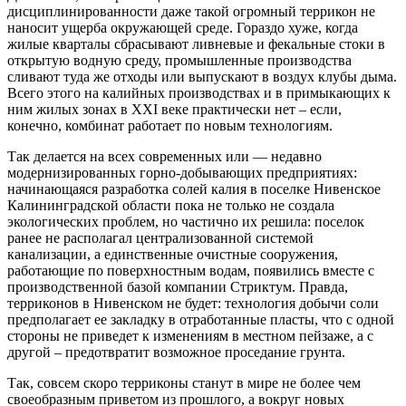
дисциплинированности даже такой огромный террикон не
наносит ущерба окружающей среде. Гораздо хуже, когда
жилые кварталы сбрасывают ливневые и фекальные стоки в
открытую водную среду, промышленные производства
сливают туда же отходы или выпускают в воздух клубы дыма.
Всего этого на калийных производствах и в примыкающих к
ним жилых зонах в ХХI веке практически нет – если,
конечно, комбинат работает по новым технологиям.
Так делается на всех современных или — недавно
модернизированных горно-добывающих предприятиях:
начинающаяся разработка солей калия в поселке Нивенское
Калининградской области пока не только не создала
экологических проблем, но частично их решила: поселок
ранее не располагал централизованной системой
канализации, а единственные очистные сооружения,
работающие по поверхностным водам, появились вместе с
производственной базой компании Стриктум. Правда,
терриконов в Нивенском не будет: технология добычи соли
предполагает ее закладку в отработанные пласты, что с одной
стороны не приведет к изменениям в местном пейзаже, а с
другой – предотвратит возможное проседание грунта.
Так, совсем скоро терриконы станут в мире не более чем
своеобразным приветом из прошлого, а вокруг новых