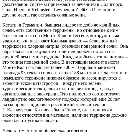
дыхательной системы приезжают за лечением в Солигорск,
Соль-Илецк в Kehmstedt, Lewben, и Zielitz в Германии и
другие места, где остались соляные копи.
Кстати, в Германии, бывшем лидере по добыче калийных
солей, есть собственные терриконы, но отношение к ним
более простое: гора Монте Кали в Гессене, которую также
уважительно называют Калиманджаро, — белоснежный
террикон из хлорида натрия (обычной поваренной соли). Она
образовалась в результате столетней добычи поташа на
крупнейшем в мире руднике. Каждая добытая тонна поташа –
это тонны поваренной соли. В настоящий момент высота
Монте Кали составляет более 200 м. Террикон занимает
площадь 93 гектара и весит около 188 млн тонн. Окрестности
немецкого террикона никоим образом не ассоциируются с
экологической катастрофой – вокруг него зелень,
туристические точки, люди ездят на велосипедах, идут
организованные экскурсии. Это полностью соответствует
ландшафтно-экологическому подходу, который еще 20 лет
назад пропагандировал российский ученый-геолог
П.Каваляускас. Казалось бы, в Европе, где к вопросам
экологии относятся внимательно, наличие террикона должно
было бы отпугивать людей.
Дело в том, что при общей экологической