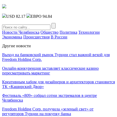
USD 82.17
ЕВРО 94.84
Новости Челябинска
Общество
Политика
Технологии
Экономика
Происшествия
В России
Другие новости
Выход на банковский рынок Турции стал важной вехой для
Freedom Holding Corp.
Онлайн-конкуренция заставляет классические казино
пересматривать маркетинг
Креативным хабом для дизайнеров и архитекторов становится
ТК «Каширский Двор»
Фестиваль «809» собрал сотни экстремалов в центре
Челябинска
Freedom Holding Corp. получила «зеленый свет» от
регуляторов Турции на покупку банка