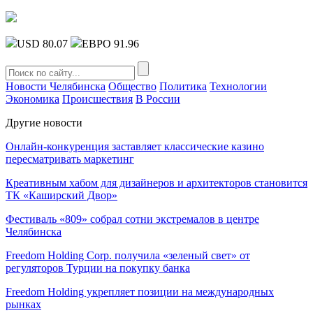
USD 80.07
ЕВРО 91.96
Новости Челябинска
Общество
Политика
Технологии
Экономика
Происшествия
В России
Другие новости
Онлайн-конкуренция заставляет классические казино
пересматривать маркетинг
Креативным хабом для дизайнеров и архитекторов становится
ТК «Каширский Двор»
Фестиваль «809» собрал сотни экстремалов в центре
Челябинска
Freedom Holding Corp. получила «зеленый свет» от
регуляторов Турции на покупку банка
Freedom Holding укрепляет позиции на международных
рынках