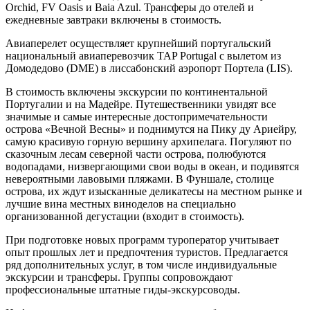
Orchid, FV Oasis и Baia Azul. Трансферы до отелей и
ежедневные завтраки включены в стоимость.
Авиаперелет осуществляет крупнейший португальский
национальный авиаперевозчик TAP Portugal с вылетом из
Домодедово (DME) в лиссабонский аэропорт Портела (LIS).
В стоимость включены экскурсии по континентальной
Португалии и на Мадейре. Путешественники увидят все
значимые и самые интересные достопримечательности
острова «Вечной Весны» и поднимутся на Пику ду Ариейру,
самую красивую горную вершину архипелага. Погуляют по
сказочным лесам северной части острова, полюбуются
водопадами, низвергающими свои воды в океан, и подивятся
невероятными лавовыми пляжами. В Фуншале, столице
острова, их ждут изысканные деликатесы на местном рынке и
лучшие вина местных виноделов на специально
организованной дегустации (входит в стоимость).
При подготовке новых программ туроператор учитывает
опыт прошлых лет и предпочтения туристов. Предлагается
ряд дополнительных услуг, в том числе индивидуальные
экскурсии и трансферы. Группы сопровождают
профессиональные штатные гиды-экскурсоводы.