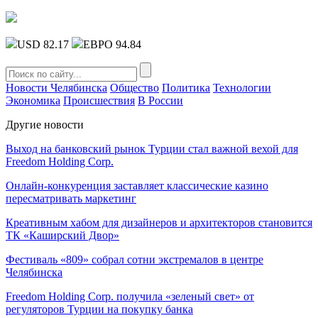
USD 82.17
ЕВРО 94.84
Новости Челябинска
Общество
Политика
Технологии
Экономика
Происшествия
В России
Другие новости
Выход на банковский рынок Турции стал важной вехой для
Freedom Holding Corp.
Онлайн-конкуренция заставляет классические казино
пересматривать маркетинг
Креативным хабом для дизайнеров и архитекторов становится
ТК «Каширский Двор»
Фестиваль «809» собрал сотни экстремалов в центре
Челябинска
Freedom Holding Corp. получила «зеленый свет» от
регуляторов Турции на покупку банка