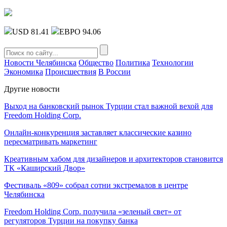
USD 81.41
ЕВРО 94.06
Новости Челябинска
Общество
Политика
Технологии
Экономика
Происшествия
В России
Другие новости
Выход на банковский рынок Турции стал важной вехой для
Freedom Holding Corp.
Онлайн-конкуренция заставляет классические казино
пересматривать маркетинг
Креативным хабом для дизайнеров и архитекторов становится
ТК «Каширский Двор»
Фестиваль «809» собрал сотни экстремалов в центре
Челябинска
Freedom Holding Corp. получила «зеленый свет» от
регуляторов Турции на покупку банка