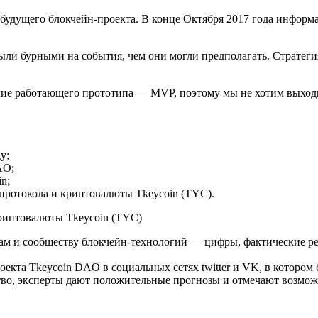
 будущего блокчейн-проекта. В конце Октября 2017 года информ
ыли бурными на события, чем они могли предполагать. Стратеги
ичие работающего прототипа — MVP, поэтому мы не хотим выход
y;
AO;
n;
-протокола и криптовалюты Tkeycoin (TYC).
иптовалюты Tkeycoin (TYC)
ам и сообществу блокчейн-технологий — цифры, фактические рез
кта Tkeycoin DAO в социальных сетях twitter и VK, в котором 
тво, эксперты дают положительные прогнозы и отмечают возмож