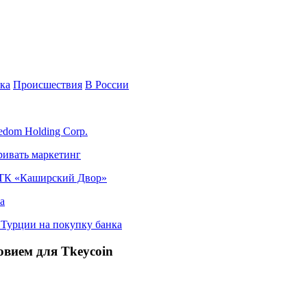
ка
Происшествия
В России
edom Holding Corp.
ривать маркетинг
я ТК «Каширский Двор»
а
в Турции на покупку банка
вием для Tkeycoin