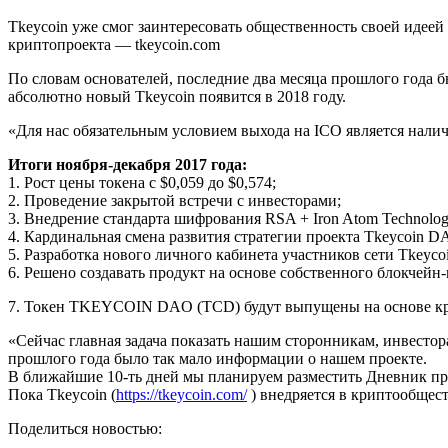
Tkeycoin уже смог заинтересовать общественность своей идеей
криптопроекта — tkeycoin.com
По словам основателей, последние два месяца прошлого года б
абсолютно новый Tkeycoin появится в 2018 году.
«Для нас обязательным условием выхода на ICO является нал
Итоги ноября-декабря 2017 года:
1. Рост цены токена с $0,059 до $0,574;
2. Проведение закрытой встречи с инвесторами;
3. Внедрение стандарта шифрования RSA + Iron Atom Technolog
4. Кардинальная смена развития стратегии проекта Tkeycoin D
5. Разработка нового личного кабинета участников сети Tkeycoi
6. Решено создавать продукт на основе собственного блокчейн
7. Токен TKEYCOIN DAO (TCD) будут выпущены на основе кр
«Сейчас главная задача показать нашим сторонникам, инвестор
прошлого года было так мало информации о нашем проекте.
В ближайшие 10-ть дней мы планируем разместить Дневник прое
Пока Tkeycoin (
https://tkeycoin.com/
) внедряется в криптообщес
Поделиться новостью: