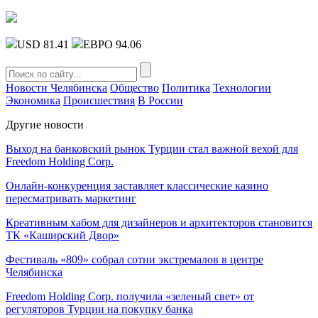
USD 81.41
ЕВРО 94.06
Новости Челябинска
Общество
Политика
Технологии
Экономика
Происшествия
В России
Другие новости
Выход на банковский рынок Турции стал важной вехой для
Freedom Holding Corp.
Онлайн-конкуренция заставляет классические казино
пересматривать маркетинг
Креативным хабом для дизайнеров и архитекторов становится
ТК «Каширский Двор»
Фестиваль «809» собрал сотни экстремалов в центре
Челябинска
Freedom Holding Corp. получила «зеленый свет» от
регуляторов Турции на покупку банка