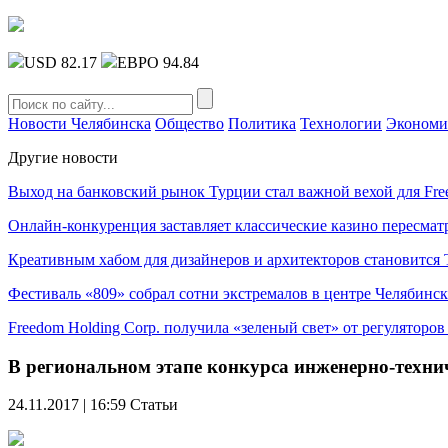
USD 82.17
ЕВРО 94.84
Новости Челябинска
Общество
Политика
Технологии
Экономи
Другие новости
Выход на банковский рынок Турции стал важной вехой для Fre
Онлайн-конкуренция заставляет классические казино пересмат
Креативным хабом для дизайнеров и архитекторов становитс
Фестиваль «809» собрал сотни экстремалов в центре Челябинск
Freedom Holding Corp. получила «зеленый свет» от регуляторо
В региональном этапе конкурса инженерно-техн
24.11.2017 | 16:59
Статьи