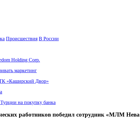
ка
Происшествия
В России
edom Holding Corp.
ривать маркетинг
я ТК «Каширский Двор»
а
в Турции на покупку банка
ических работников победил сотрудник «МЛМ Нева