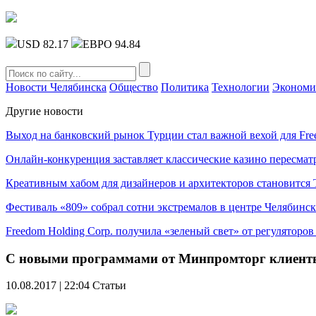
USD 82.17
ЕВРО 94.84
Новости Челябинска
Общество
Политика
Технологии
Экономи
Другие новости
Выход на банковский рынок Турции стал важной вехой для Fre
Онлайн-конкуренция заставляет классические казино пересмат
Креативным хабом для дизайнеров и архитекторов становитс
Фестиваль «809» собрал сотни экстремалов в центре Челябинск
Freedom Holding Corp. получила «зеленый свет» от регуляторо
С новыми программами от Минпромторг клиенты
10.08.2017 | 22:04
Статьи