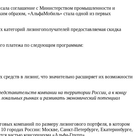
исала соглашение с Министерством промышленности и
аким образом, «АльфаМобиль» стала одной из первых
ых категорий лизингополучателей предоставляемая скидка
ого платежа по следующим программам:
средств в лизинг, что значительно расширяет их возможности
редставительств компании на территории России, а к концу
локальных рынках и развивать экономический потенциал
говых компаний по размеру лизингового портфеля, в котором
 10 городах России: Москве, Санкт-Петербурге, Екатеринбурге,
ется частью консорциума «Альфа-Групп».