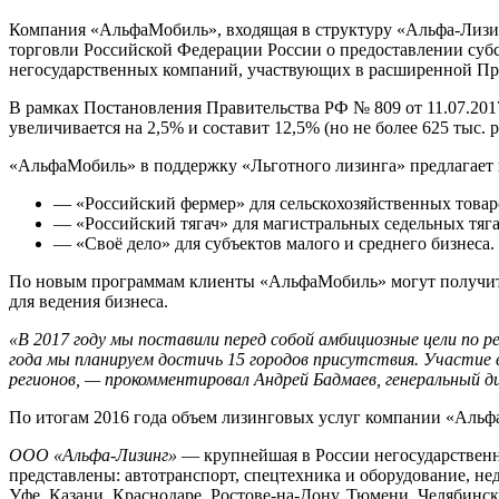
Компания «АльфаМобиль», входящая в структуру «Альфа-Лизи
торговли Российской Федерации России о предоставлении суб
негосударственных компаний, участвующих в расширенной Пр
В рамках Постановления Правительства РФ № 809 от 11.07.201
увеличивается на 2,5% и составит 12,5% (но не более 625 тыс. 
«АльфаМобиль» в поддержку «Льготного лизинга» предлагает 
— «Российский фермер» для сельскохозяйственных товар
— «Российский тягач» для магистральных седельных тяга
— «Своё дело» для субъектов малого и среднего бизнеса.
По новым программам клиенты «АльфаМобиль» могут получить 
для ведения бизнеса.
«В 2017 году мы поставили перед собой амбициозные цели по 
года мы планируем достичь 15 городов присутствия. Участие
регионов, — прокомментировал Андрей Бадмаев, генеральный
По итогам 2016 года объем лизинговых услуг компании «Альф
ООО «Альфа-Лизинг»
— крупнейшая в России негосударственн
представлены: автотранспорт, спецтехника и оборудование, не
Уфе, Казани, Краснодаре, Ростове-на-Дону, Тюмени, Челябинс