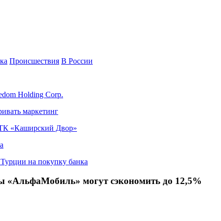
ка
Происшествия
В России
edom Holding Corp.
ривать маркетинг
я ТК «Каширский Двор»
а
в Турции на покупку банка
 «АльфаМобиль» могут сэкономить до 12,5%