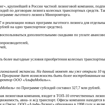
нг», крупнейшей в России частной лизинговой компании, подп
сидий по договорам лизинга колесных транспортных средств. Т
ограмме льготного лизинга Минпромторга.
7 и реализации новых программ льготного лизинга для отдельн
рублей на одно транспортное средство).
воспользоваться дополнительными скидками по уплате авансов
опроизводителей,
чей,
более выгодные условия приобретения колесных транспортных 
региональной экспансии. На данный момент мы уже открыли 10 п
 в Программе дает возможность быть более востребованным на 
 директор ООО «АльфаМобиль»».
аМобиль» по Программе субсидий составил 327,7 млн рублей.
ая лизинговая компания, входит в ТОП-10 отечественных лизин
движимость, авиа- и ж/д транспорт. Офисы компании находятся в
ке и Омске. ООО «Альфа-Лизинг» образована в 1998 году и явля