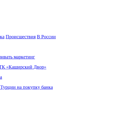
ка
Происшествия
В России
ривать маркетинг
я ТК «Каширский Двор»
а
в Турции на покупку банка