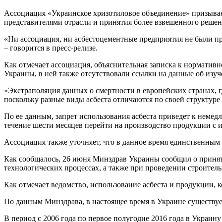
Ассоциация «Украинское хризотиловое объединение» призывает
представителями отрасли и принятия более взвешенного решени
«Ни ассоциация, ни асбестоцементные предприятия не были пр
– говорится в пресс-релизе.
Как отмечает ассоциация, объяснительная записка к нормативн
Украины, в ней также отсутствовали ссылки на данные об изуч
«Экстраполяция данных о смертности в европейских странах, гд
поскольку разные виды асбеста отличаются по своей структуре 
По ее данным, запрет использования асбеста приведет к немед
течение шести месяцев перейти на производство продукции с и
Ассоциация также уточняет, что в данное время единственным 
Как сообщалось, 26 июня Минздрав Украины сообщил о приняти
технологических процессах, а также при проведении строитель
Как отмечает ведомство, использование асбеста и продукции, ко
По данным Минздрава, в настоящее время в Украине существует
В период с 2006 года по первое полугодие 2016 года в Украину 