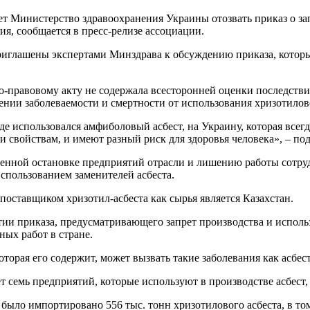
 Министерство здравоохранения Украины отозвать приказ о зап
я, сообщается в пресс-релизе ассоциации.
иглашены экспертами Минздрава к обсуждению приказа, который
о-правовому акту не содержала всесторонней оценки последстви
ении заболеваемости и смертности от использования хризотилово
е использовался амфиболовый асбест, на Украину, которая всегд
и свойствам, и имеют разный риск для здоровья человека», – по
ленной остановке предприятий отрасли и лишению работы сотруд
спользованием заменителей асбеста.
поставщиком хризотил-асбеста как сырья является Казахстан.
и приказа, предусматривающего запрет производства и использо
ных работ в стране.
торая его содержит, может вызвать такие заболевания как асбест
 семь предприятий, которые используют в производстве асбест, 
было импортировано 556 тыс. тонн хризотилового асбеста, в том 