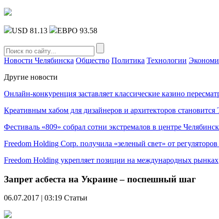
USD 81.13
ЕВРО 93.58
Новости Челябинска
Общество
Политика
Технологии
Экономи
Другие новости
Онлайн-конкуренция заставляет классические казино пересмат
Креативным хабом для дизайнеров и архитекторов становитс
Фестиваль «809» собрал сотни экстремалов в центре Челябинск
Freedom Holding Corp. получила «зеленый свет» от регуляторо
Freedom Holding укрепляет позиции на международных рынках
Запрет асбеста на Украине – поспешный шаг
06.07.2017 | 03:19
Статьи