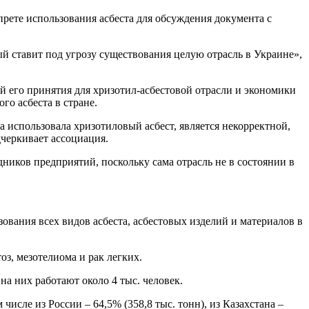
рете использования асбеста для обсуждения документа с
 ставит под угрозу существования целую отрасль в Украине»,
й его принятия для хризотил-асбестовой отрасли и экономики
го асбеста в стране.
а использовала хризотиловый асбест, является некорректной,
дчеркивает ассоциация.
ников предприятий, поскольку сама отрасль не в состоянии в
вания всех видов асбеста, асбестовых изделий и материалов в
оз, мезотелиома и рак легких.
на них работают около 4 тыс. человек.
числе из России – 64,5% (358,8 тыс. тонн), из Казахстана –