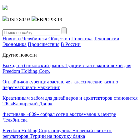
USD 80.93
ЕВРО 93.19
Новости Челябинска
Общество
Политика
Технологии
Экономика
Происшествия
В России
Другие новости
Выход на банковский рынок Турции стал важной вехой для
Freedom Holding Corp.
Онлайн-конкуренция заставляет классические казино
пересматривать маркетинг
Креативным хабом для дизайнеров и архитекторов становится
ТК «Каширский Двор»
Фестиваль «809» собрал сотни экстремалов в центре
Челябинска
Freedom Holding Corp. получила «зеленый свет» от
регуляторов Турции на покупку банка