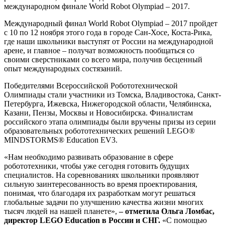
международном финале World Robot Olympiad – 2017.
Международный финал World Robot Olympiad – 2017 пройдет
с 10 по 12 ноября этого года в городе Сан-Хосе, Коста-Рика,
где наши школьники выступят от России на международной
арене, и главное – получат возможность пообщаться со
своими сверстниками со всего мира, получив бесценный
опыт международных состязаний.
Победителями Всероссийской Робототехнической
Олимпиады стали участники из Томска, Владивостока, Санкт-
Петербурга, Ижевска, Нижегородской области, Челябинска,
Казани, Пензы, Москвы и Новосибирска. Финалистам
российского этапа олимпиады были вручены призы из серии
образовательных робототехнических решений LEGO®
MINDSTORMS® Education EV3.
«Нам необходимо развивать образование в сфере
робототехники, чтобы уже сегодня готовить будущих
специалистов. На соревнованиях школьники проявляют
сильную заинтересованность во время проектирования,
понимая, что благодаря их разработкам могут решаться
глобальные задачи по улучшению качества жизни многих
тысяч людей на нашей планете»,
–
отметила Ольга Ломбас,
директор LEGO Education в России и СНГ.
«С помощью