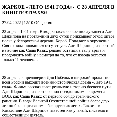
ЖАРКОЕ «ЛЕТО 1941 ГОДА»- C 28 АПРЕЛЯ В
КИНОТЕАТРАХ!￼
27.04.2022 | 12:10
Общество
22 апреля 1941 года. Взвод казахского военнослужащего Ади
Шарипова на протяжении двух суток прикрывает отход штаба
полка у белорусской деревни Короб. Попадает в окружение.
Связь с командованием отсутствует. Ади Шарипов, известный
на войне как Саша Казах, решает остаться в тылу врага и
продолжить войну, несмотря на то, что от взвода остается
только 11 человек…
28 апреля, в преддверии Дня Победы, в широкий прокат по
всей России выходит военно-историческая драма «Лето 1941
года». Фильм рассказывает реальную историю боевого пути
Ади Шарипова, известного под псевдонимом во времена
ВОВ, как Саша Казах: от первого боя до трагического
ранения. В годы Великой Отечественной войны более двух
лет он был партизаном в белорусских лесах. Также – в
Казахстане Ади Шарипов известен как ученый, писатель и
общественный деятель.