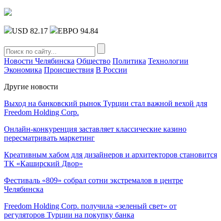
USD 82.17
ЕВРО 94.84
Новости Челябинска
Общество
Политика
Технологии
Экономика
Происшествия
В России
Другие новости
Выход на банковский рынок Турции стал важной вехой для
Freedom Holding Corp.
Онлайн-конкуренция заставляет классические казино
пересматривать маркетинг
Креативным хабом для дизайнеров и архитекторов становится
ТК «Каширский Двор»
Фестиваль «809» собрал сотни экстремалов в центре
Челябинска
Freedom Holding Corp. получила «зеленый свет» от
регуляторов Турции на покупку банка