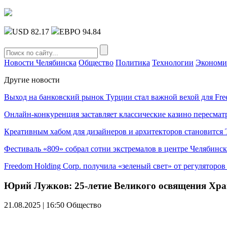
USD 82.17
ЕВРО 94.84
Новости Челябинска
Общество
Политика
Технологии
Экономи
Другие новости
Выход на банковский рынок Турции стал важной вехой для Fre
Онлайн-конкуренция заставляет классические казино пересмат
Креативным хабом для дизайнеров и архитекторов становитс
Фестиваль «809» собрал сотни экстремалов в центре Челябинск
Freedom Holding Corp. получила «зеленый свет» от регуляторо
Юрий Лужков: 25-летие Великого освящения Хра
21.08.2025 | 16:50
Общество