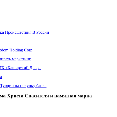
ка
Происшествия
В России
edom Holding Corp.
ривать маркетинг
я ТК «Каширский Двор»
а
в Турции на покупку банка
ма Христа Спасителя и памятная марка