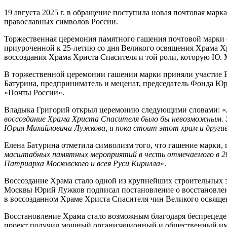
19 августа 2025 г. в обращение поступила новая почтовая мар
православных символов России.
Торжественная церемония памятного гашения почтовой марки 
приуроченной к 25-летию со дня Великого освящения Храма Х
воссоздания Храма Христа Спасителя и той роли, которую Ю. 
В торжественной церемонии гашении марки приняли участие В
Батурина, предприниматель и меценат, председатель Фонда Ю
«Почты России».
Владыка Григорий открыл церемонию следующими словами: «
воссоздание Храма Христа Спасителя было бы невозможным. Э
Юрия Михайловича Лужкова, и пока стоит этот храм и другие
Елена Батурина отметила символизм того, что гашение марки, 
масштабных памятных мероприятий в честь отмечаемого в 20
Патриарха Московского и всея Руси Кирилла
».
Воссоздание Храма стало одной из крупнейших строительных з
Москвы Юрий Лужков подписал постановление о восстановлении 
в воссозданном Храме Христа Спасителя чин Великого освяще
Восстановление Храма стало возможным благодаря беспрецеде
проект получил мощный организационный и общественный им