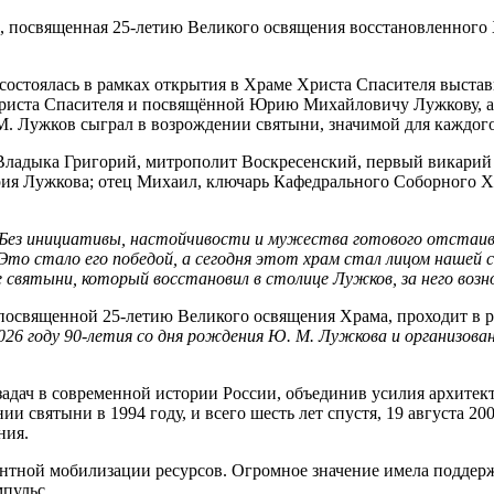
ка, посвященная 25-летию Великого освящения восстановленного
состоялась в рамках открытия в Храме Христа Спасителя выста
риста Спасителя и посвящённой Юрию Михайловичу Лужкову, а 
М. Лужков сыграл в возрождении святыни, значимой для каждог
ладыка Григорий, митрополит Воскресенский, первый викарий 
рия Лужкова; отец Михаил, ключарь Кафедрального Соборного Хр
Без инициативы, настойчивости и мужества готового отстаи
то стало его победой, а сегодня этот храм стал лицом нашей
 святыни, который восстановил в столице Лужков, за него воз
посвященной 25-летию Великого освящения Храма, проходит в ра
26 году 90-летия со дня рождения Ю. М. Лужкова и организов
адач в современной истории России, объединив усилия архитект
святыни в 1994 году, и всего шесть лет спустя, 19 августа 20
ния.
нтной мобилизации ресурсов. Огромное значение имела поддер
пульс.