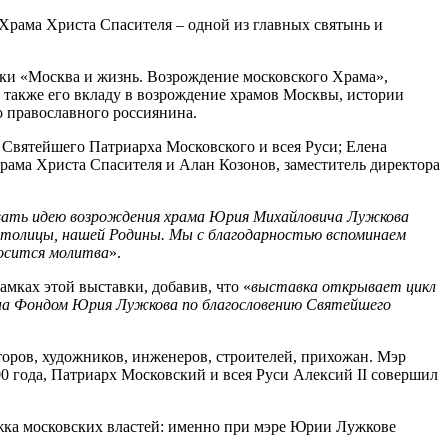
 Храма Христа Спасителя – одной из главных святынь и
вки «Москва и жизнь. Возрождение московского Храма»,
также его вкладу в возрождение храмов Москвы, истории
о православного россиянина.
Святейшего Патриарха Московского и всея Руси; Елена
ама Христа Спасителя и Алан Козонов, заместитель директора
вать идею возрождения храма Юрия Михайловича Лужкова
 столицы, нашей Родины. Мы с благодарностью вспоминаем
носится молитва
».
мках этой выставки, добавив, что «
в
ыставка открывает цикл
ана Фондом Юрия Лужкова по благословению Святейшего
оров, художников, инженеров, строителей, прихожан. Мэр
00 года, Патриарх Московский и всея Руси Алексий II совершил
жка московских властей: именно при мэре Юрии Лужкове