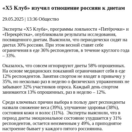
«X5 Клуб» изучил отношение россиян к диетам
29.05.2025 | 13:36
Общество
Эксперты «X5 Клуба», программы лояльности «Пятёрочки» и
«Перекрёстка», опубликовали результаты исследования,
посвященного диетам. Выяснили, что периодически сидят на
диетах 30% россиян. При этом весной ставят себе
ограничения в еде 36% респондентов, в течение круглого года
– 33%.
Оказалось, что совсем игнорируют диеты 58% опрошенных.
На основе медицинских показаний ограничивают себя в еде
12% респондентов. Занятия спортом не входят в привычку у
35%, но несколько раз в неделю о физических упражнениях не
забывают 32% участников опроса. Каждый день спортом
занимаются 13% опрошенных, раз в неделю – 12%.
Среди ключевых причин выбора в пользу диет респонденты
назвали снижение веса (39%), улучшение здоровья (38%),
состояния кожи и волос (11%). Эксперты выяснили, что в
период диеты эмоциональное состояние ухудшается у 31%
респондентов, остается неизменным у 49%, а приподнятое
настроение бывает у каждого пятого россиянина.