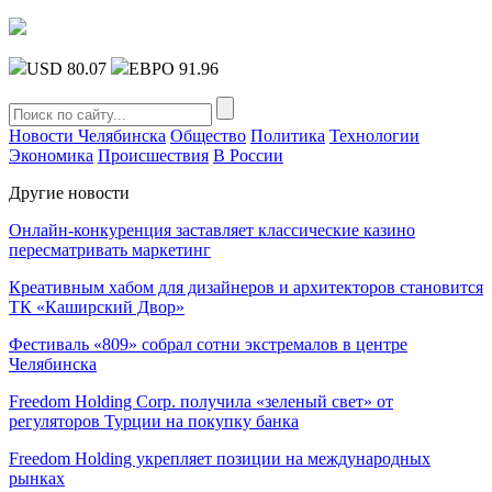
USD 80.07
ЕВРО 91.96
Новости Челябинска
Общество
Политика
Технологии
Экономика
Происшествия
В России
Другие новости
Онлайн-конкуренция заставляет классические казино
пересматривать маркетинг
Креативным хабом для дизайнеров и архитекторов становится
ТК «Каширский Двор»
Фестиваль «809» собрал сотни экстремалов в центре
Челябинска
Freedom Holding Corp. получила «зеленый свет» от
регуляторов Турции на покупку банка
Freedom Holding укрепляет позиции на международных
рынках