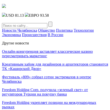
USD 81.13
ЕВРО 93.58
Новости Челябинска
Общество
Политика
Технологии
Экономика
Происшествия
В России
Другие новости
Онлайн-конкуренция заставляет классические казино
пересматривать маркетинг
Креативным хабом для дизайнеров и архитекторов становится
ТК «Каширский Двор»
Фестиваль «809» собрал сотни экстремалов в центре
Челябинска
Freedom Holding Corp. получила «зеленый свет» от
регуляторов Турции на покупку банка
Freedom Holding укрепляет позиции на международных
рынках