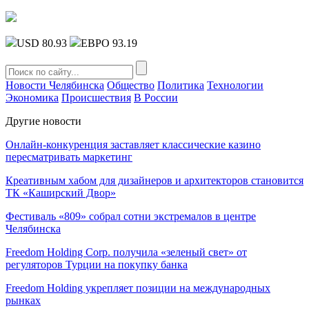
USD 80.93
ЕВРО 93.19
Новости Челябинска
Общество
Политика
Технологии
Экономика
Происшествия
В России
Другие новости
Онлайн-конкуренция заставляет классические казино
пересматривать маркетинг
Креативным хабом для дизайнеров и архитекторов становится
ТК «Каширский Двор»
Фестиваль «809» собрал сотни экстремалов в центре
Челябинска
Freedom Holding Corp. получила «зеленый свет» от
регуляторов Турции на покупку банка
Freedom Holding укрепляет позиции на международных
рынках