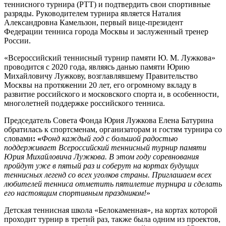
теннисного турнира (РТТ) и подтвердить свои спортивные
разряды. Руководителем турнира является Наталия
Александровна Камельзон, первый вице-президент
Федерации тенниса города Москвы и заслуженный тренер
России.
«Всероссийский теннисный турнир памяти Ю. М. Лужкова»
проводится с 2020 года, являясь данью памяти Юрию
Михайловичу Лужкову, возглавлявшему Правительство
Москвы на протяжении 20 лет, его огромному вкладу в
развитие российского и московского спорта и, в особенности,
многолетней поддержке российского тенниса.
Председатель Совета Фонда Юрия Лужкова Елена Батурина
обратилась к спортсменам, организаторам и гостям турнира со
словами
: «
Фонд каждый год с большой радостью
поддерживает Всероссийский теннисный турнир памяти
Юрия Михайловича Лужкова. В этом году соревнования
пройдут уже в пятый раз и соберут на кортах будущих
теннисных легенд со всех уголков страны. Приглашаем всех
любителей тенниса отметить пятилетие турнира и сделать
его настоящим спортивным праздником!
»
Детская теннисная школа «Белокаменная», на кортах которой
проходит турнир в третий раз, также была одним из проектов,