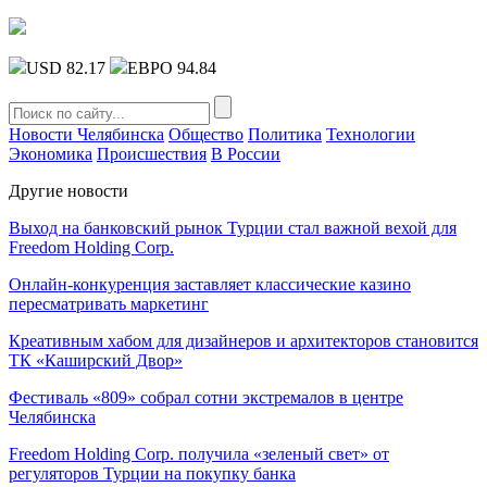
USD 82.17
ЕВРО 94.84
Новости Челябинска
Общество
Политика
Технологии
Экономика
Происшествия
В России
Другие новости
Выход на банковский рынок Турции стал важной вехой для
Freedom Holding Corp.
Онлайн-конкуренция заставляет классические казино
пересматривать маркетинг
Креативным хабом для дизайнеров и архитекторов становится
ТК «Каширский Двор»
Фестиваль «809» собрал сотни экстремалов в центре
Челябинска
Freedom Holding Corp. получила «зеленый свет» от
регуляторов Турции на покупку банка