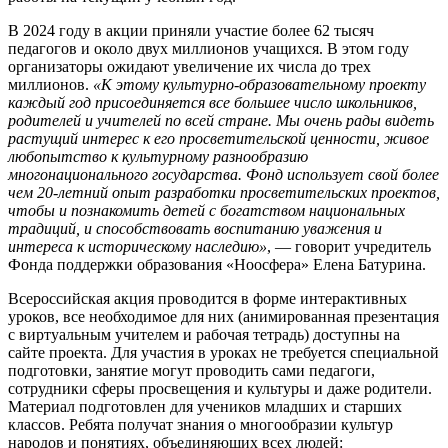
В 2024 году в акции приняли участие более 62 тысяч
педагогов и около двух миллионов учащихся. В этом году
организаторы ожидают увеличение их числа до трех
миллионов.
«К этому культурно-образовательному проекту
каждый год присоединяется все большее число школьников,
родителей и учителей по всей стране. Мы очень рады видеть
растущий интерес к его просветительской ценности, живое
любопытство к культурному разнообразию
многонационального государства. Фонд использует свой более
чем 20-летний опыт разработки просветительских проектов,
чтобы и познакомить детей с богатством национальных
традиций, и способствовать воспитанию уважения и
интереса к историческому наследию»
, — говорит учредитель
Фонда поддержки образования «Ноосфера» Елена Батурина.
Всероссийская акция проводится в форме интерактивных
уроков, все необходимое для них (анимированная презентация
с виртуальным учителем и рабочая тетрадь) доступны на
сайте проекта. Для участия в уроках не требуется специальной
подготовки, занятие могут проводить сами педагоги,
сотрудники сферы просвещения и культуры и даже родители.
Материал подготовлен для учеников младших и старших
классов. Ребята получат знания о многообразии культур
народов и понятиях, объединяющих всех людей: