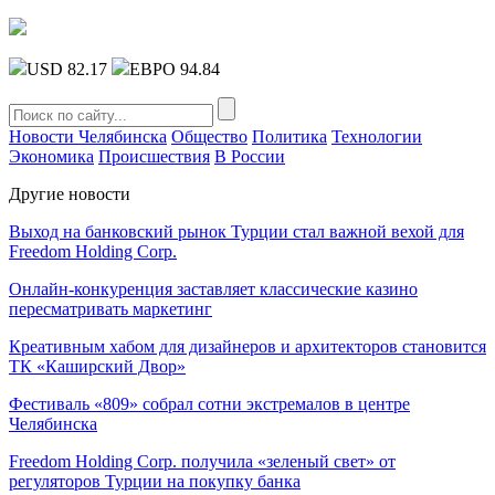
USD 82.17
ЕВРО 94.84
Новости Челябинска
Общество
Политика
Технологии
Экономика
Происшествия
В России
Другие новости
Выход на банковский рынок Турции стал важной вехой для
Freedom Holding Corp.
Онлайн-конкуренция заставляет классические казино
пересматривать маркетинг
Креативным хабом для дизайнеров и архитекторов становится
ТК «Каширский Двор»
Фестиваль «809» собрал сотни экстремалов в центре
Челябинска
Freedom Holding Corp. получила «зеленый свет» от
регуляторов Турции на покупку банка