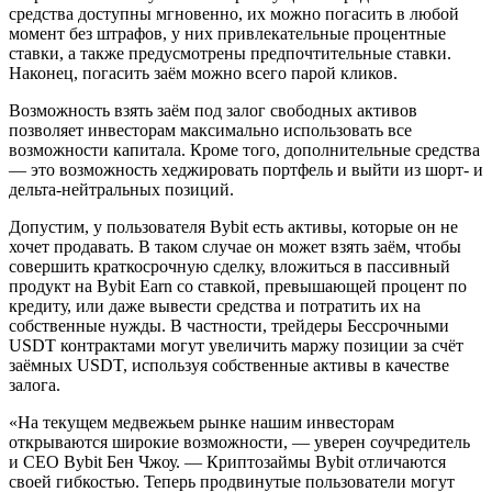
средства доступны мгновенно, их можно погасить в любой
момент без штрафов, у них привлекательные процентные
ставки, а также предусмотрены предпочтительные ставки.
Наконец, погасить заём можно всего парой кликов.
Возможность взять заём под залог свободных активов
позволяет инвесторам максимально использовать все
возможности капитала. Кроме того, дополнительные средства
— это возможность хеджировать портфель и выйти из шорт- и
дельта-нейтральных позиций.
Допустим, у пользователя Bybit есть активы, которые он не
хочет продавать. В таком случае он может взять заём, чтобы
совершить краткосрочную сделку, вложиться в пассивный
продукт на Bybit Earn со ставкой, превышающей процент по
кредиту, или даже вывести средства и потратить их на
собственные нужды. В частности, трейдеры Бессрочными
USDT контрактами могут увеличить маржу позиции за счёт
заёмных USDT, используя собственные активы в качестве
залога.
«На текущем медвежьем рынке нашим инвесторам
открываются широкие возможности, — уверен соучредитель
и CEO Bybit Бен Чжоу. — Криптозаймы Bybit отличаются
своей гибкостью. Теперь продвинутые пользователи могут