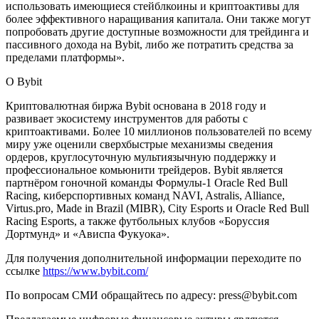
использовать имеющиеся стейблкоины и криптоактивы для
более эффективного наращивания капитала. Они также могут
попробовать другие доступные возможности для трейдинга и
пассивного дохода на Bybit, либо же потратить средства за
пределами платформы».
О Bybit
Криптовалютная биржа Bybit основана в 2018 году и
развивает экосистему инструментов для работы с
криптоактивами. Более 10 миллионов пользователей по всему
миру уже оценили сверхбыстрые механизмы сведения
ордеров, круглосуточную мультиязычную поддержку и
профессиональное комьюнити трейдеров. Bybit является
партнёром гоночной команды Формулы-1 Oracle Red Bull
Racing, киберспортивных команд NAVI, Astralis, Alliance,
Virtus.pro, Made in Brazil (MIBR), City Esports и Oracle Red Bull
Racing Esports, а также футбольных клубов «Боруссия
Дортмунд» и «Ависпа Фукуока».
Для получения дополнительной информации переходите по
ссылке
https://www.bybit.com/
По вопросам СМИ обращайтесь по адресу: press@bybit.com