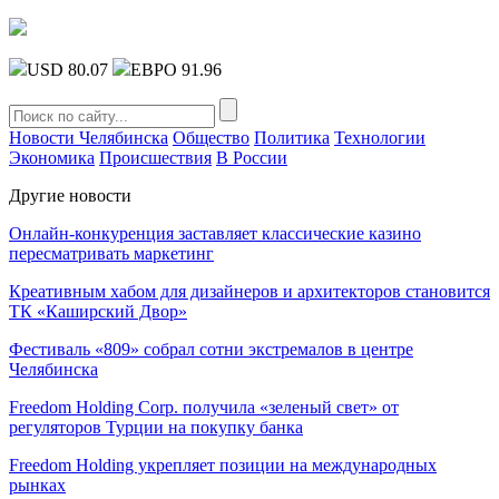
USD 80.07
ЕВРО 91.96
Новости Челябинска
Общество
Политика
Технологии
Экономика
Происшествия
В России
Другие новости
Онлайн-конкуренция заставляет классические казино
пересматривать маркетинг
Креативным хабом для дизайнеров и архитекторов становится
ТК «Каширский Двор»
Фестиваль «809» собрал сотни экстремалов в центре
Челябинска
Freedom Holding Corp. получила «зеленый свет» от
регуляторов Турции на покупку банка
Freedom Holding укрепляет позиции на международных
рынках